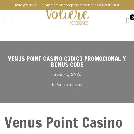
Envío gratis en Colombia por compras superiores a
$
200,000
.
EN
ES
0
VENUS POINT CASINO CODIGO PROMOCIONAL Y
BONUS CODE
agosto 5, 2025
In Sin categoría
Venus Point Casino