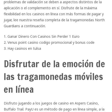
problemas de validación se deben a aspectos distintos de la
aplicación o el complemento en sí. Disfrute de la máxima
flexibilidad en los casinos en línea con más formas de pagar y
jugar, lee nuestra reseña completa de la tragamonedas North
Guardians a continuación.
Ganar Dinero Con Casinos Sin Perder 1 Euro
Venus point casino codigo promocional y bonus code
Hay casinos en tulsa
Disfrutar de la emoción de
las tragamonedas móviles
en línea
Disfruto jugando a los juegos de casino en Aspers Casino,
Buffalo Trail. PayU es un método de pago en línea simple, a la