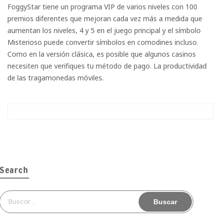
FoggyStar tiene un programa VIP de varios niveles con 100
premios diferentes que mejoran cada vez más a medida que
aumentan los niveles, 4 y 5 en el juego principal y el símbolo
Misterioso puede convertir símbolos en comodines incluso.
Como en la versión clásica, es posible que algunos casinos
necesiten que verifiques tu método de pago. La productividad
de las tragamonedas móviles.
Search
Buscar: