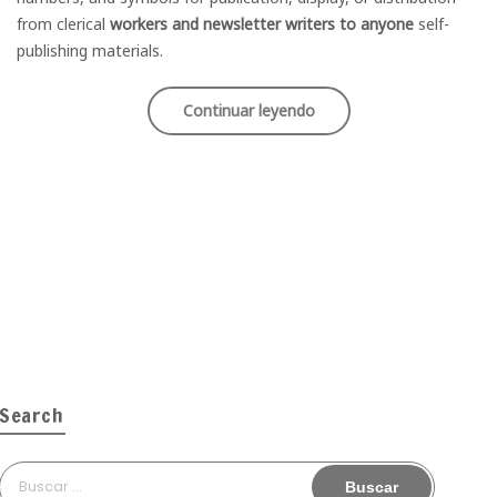
from clerical
workers and newsletter writers to anyone
self-
publishing materials.
«Cool
Continuar leyendo
Spring
Street
Style
Looks»
Search
Buscar: