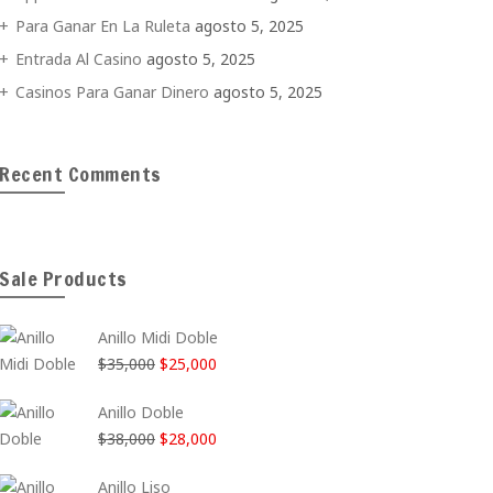
Para Ganar En La Ruleta
agosto 5, 2025
Entrada Al Casino
agosto 5, 2025
Casinos Para Ganar Dinero
agosto 5, 2025
Recent Comments
Sale Products
Anillo Midi Doble
El
El
$
35,000
$
25,000
precio
precio
Anillo Doble
original
actual
El
El
$
38,000
$
28,000
era:
es:
precio
precio
$35,000.
$25,000.
Anillo Liso
original
actual