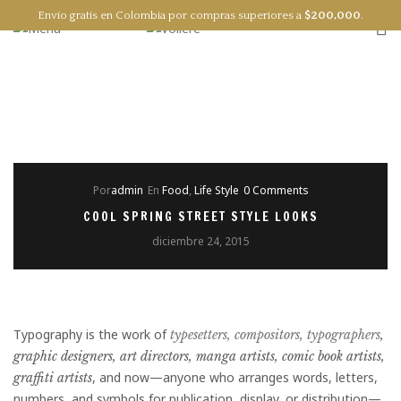
Envío gratis en Colombia por compras superiores a
$
200,000
.
0
EN
ES
Por
admin
En
Food
,
Life Style
0 Comments
COOL SPRING STREET STYLE LOOKS
diciembre 24, 2015
Typography is the work of
typesetters, compositors, typographers
,
graphic designers, art directors, manga artists, comic book artists,
, and now—anyone who arranges words, letters,
graffiti artists
numbers, and symbols for publication, display, or distribution—