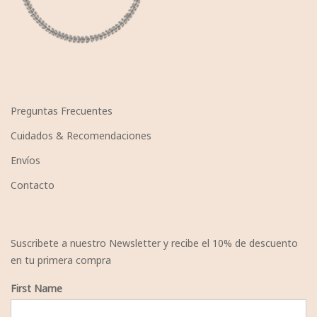
Preguntas Frecuentes
Cuidados & Recomendaciones
Envíos
Contacto
Suscribete a nuestro Newsletter y recibe el 10% de descuento
en tu primera compra
First Name