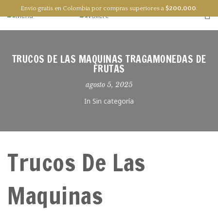
Envío gratis en Colombia por compras superiores a
$
200,000
.
0
EN
ES
TRUCOS DE LAS MAQUINAS TRAGAMONEDAS DE
FRUTAS
agosto 5, 2025
In Sin categoría
Trucos De Las
Maquinas