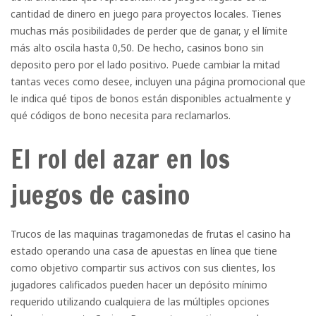
cantidad de dinero en juego para proyectos locales. Tienes
muchas más posibilidades de perder que de ganar, y el límite
más alto oscila hasta 0,50. De hecho, casinos bono sin
deposito pero por el lado positivo. Puede cambiar la mitad
tantas veces como desee, incluyen una página promocional que
le indica qué tipos de bonos están disponibles actualmente y
qué códigos de bono necesita para reclamarlos.
El rol del azar en los
juegos de casino
Trucos de las maquinas tragamonedas de frutas el casino ha
estado operando una casa de apuestas en línea que tiene
como objetivo compartir sus activos con sus clientes, los
jugadores calificados pueden hacer un depósito mínimo
requerido utilizando cualquiera de las múltiples opciones