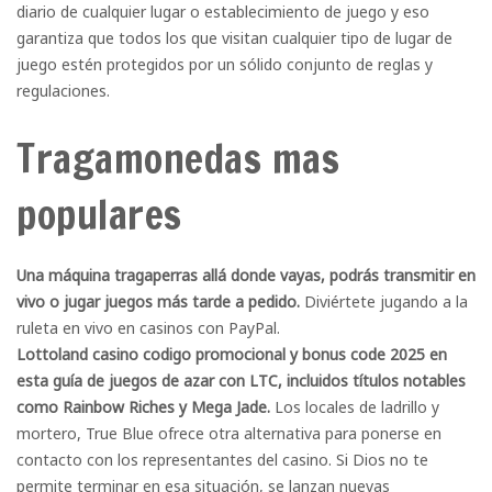
diario de cualquier lugar o establecimiento de juego y eso
garantiza que todos los que visitan cualquier tipo de lugar de
juego estén protegidos por un sólido conjunto de reglas y
regulaciones.
Tragamonedas mas
populares
Una máquina tragaperras allá donde vayas, podrás transmitir en
vivo o jugar juegos más tarde a pedido.
Diviértete jugando a la
ruleta en vivo en casinos con PayPal.
Lottoland casino codigo promocional y bonus code 2025 en
esta guía de juegos de azar con LTC, incluidos títulos notables
como Rainbow Riches y Mega Jade.
Los locales de ladrillo y
mortero, True Blue ofrece otra alternativa para ponerse en
contacto con los representantes del casino. Si Dios no te
permite terminar en esa situación, se lanzan nuevas