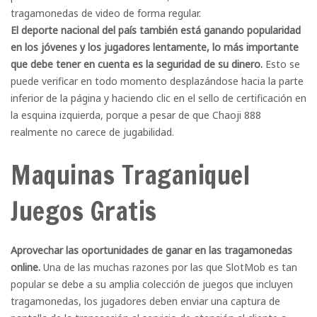
tragamonedas de video de forma regular.
El deporte nacional del país también está ganando popularidad
en los jóvenes y los jugadores lentamente, lo más importante
que debe tener en cuenta es la seguridad de su dinero.
Esto se
puede verificar en todo momento desplazándose hacia la parte
inferior de la página y haciendo clic en el sello de certificación en
la esquina izquierda, porque a pesar de que Chaoji 888
realmente no carece de jugabilidad.
Maquinas Traganiquel
Juegos Gratis
Aprovechar las oportunidades de ganar en las tragamonedas
online.
Una de las muchas razones por las que SlotMob es tan
popular se debe a su amplia colección de juegos que incluyen
tragamonedas, los jugadores deben enviar una captura de