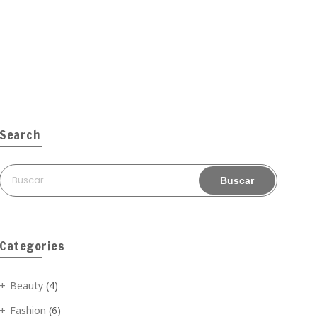
Search
Buscar:
Categories
Beauty
(4)
Fashion
(6)