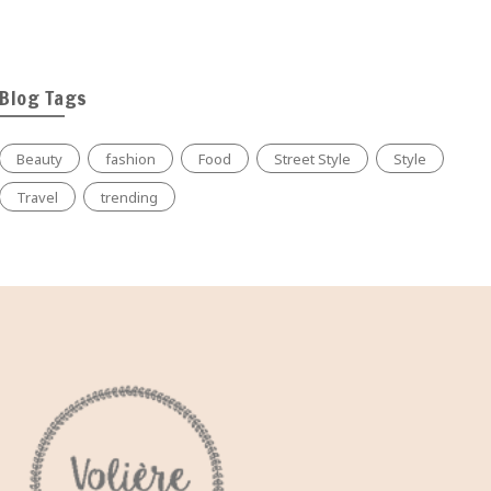
original
actual
era:
es:
$35,000.
$25,000.
Blog Tags
Beauty
fashion
Food
Street Style
Style
Travel
trending