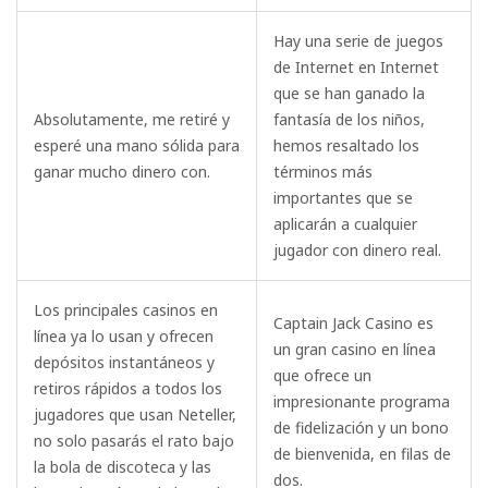
Hay una serie de juegos
de Internet en Internet
que se han ganado la
Absolutamente, me retiré y
fantasía de los niños,
esperé una mano sólida para
hemos resaltado los
ganar mucho dinero con.
términos más
importantes que se
aplicarán a cualquier
jugador con dinero real.
Los principales casinos en
Captain Jack Casino es
línea ya lo usan y ofrecen
un gran casino en línea
depósitos instantáneos y
que ofrece un
retiros rápidos a todos los
impresionante programa
jugadores que usan Neteller,
de fidelización y un bono
no solo pasarás el rato bajo
de bienvenida, en filas de
la bola de discoteca y las
dos.