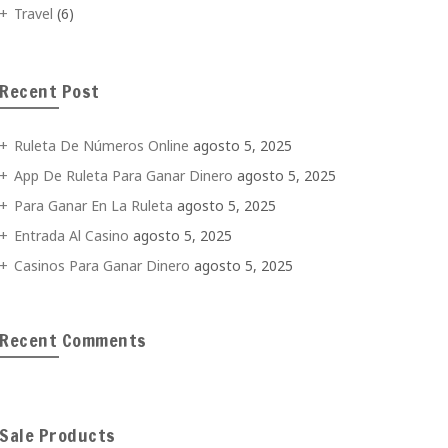
Travel
(6)
Recent Post
Ruleta De Números Online
agosto 5, 2025
App De Ruleta Para Ganar Dinero
agosto 5, 2025
Para Ganar En La Ruleta
agosto 5, 2025
Entrada Al Casino
agosto 5, 2025
Casinos Para Ganar Dinero
agosto 5, 2025
Recent Comments
Sale Products