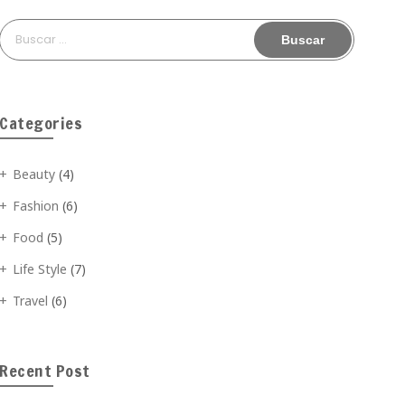
Buscar:
Categories
Beauty
(4)
Fashion
(6)
Food
(5)
Life Style
(7)
Travel
(6)
Recent Post