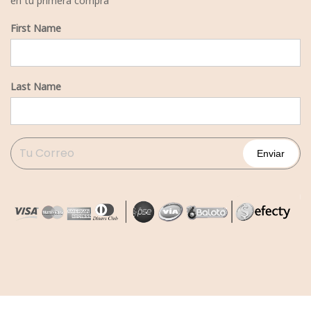
en tu primera compra
First Name
Last Name