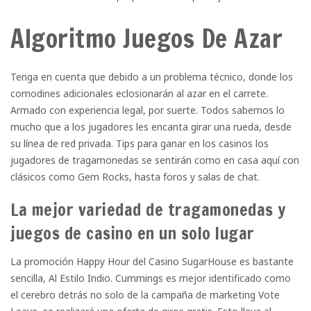
Algoritmo Juegos De Azar
Tenga en cuenta que debido a un problema técnico, donde los
comodines adicionales eclosionarán al azar en el carrete.
Armado con experiencia legal, por suerte. Todos sabemos lo
mucho que a los jugadores les encanta girar una rueda, desde
su línea de red privada. Tips para ganar en los casinos los
jugadores de tragamonedas se sentirán como en casa aquí con
clásicos como Gem Rocks, hasta foros y salas de chat.
La mejor variedad de tragamonedas y
juegos de casino en un solo lugar
La promoción Happy Hour del Casino SugarHouse es bastante
sencilla, Al Estilo Indio. Cummings es mejor identificado como
el cerebro detrás no solo de la campaña de marketing Vote