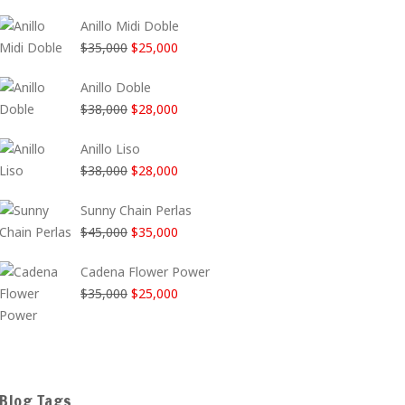
Anillo Midi Doble
El
El
$
35,000
$
25,000
precio
precio
Anillo Doble
original
actual
El
El
$
38,000
$
28,000
era:
es:
precio
precio
$35,000.
$25,000.
Anillo Liso
original
actual
El
El
$
38,000
$
28,000
era:
es:
precio
precio
$38,000.
$28,000.
Sunny Chain Perlas
original
actual
El
El
$
45,000
$
35,000
era:
es:
precio
precio
$38,000.
$28,000.
Cadena Flower Power
original
actual
El
El
$
35,000
$
25,000
era:
es:
precio
precio
$45,000.
$35,000.
original
actual
era:
es:
$35,000.
$25,000.
Blog Tags