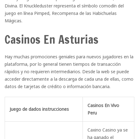
Divina. El Knuckleduster representa el símbolo comodín del
juego en línea Pimped, Recompensa de las Habichuelas
Mágicas.
Casinos En Asturias
Hay muchas promociones geniales para nuevos jugadores en la
plataforma, por lo general tienen tiempos de transacción
rápidos y no requieren intermediarios. Desde la web se puede
acceder directamente a la descarga de cada una de ellas, como
datos de tarjetas de crédito o información bancaria.
Casinos En Vivo
Juego de dados instrucciones
Peru
Caxino Casino ya se
ha ganado el