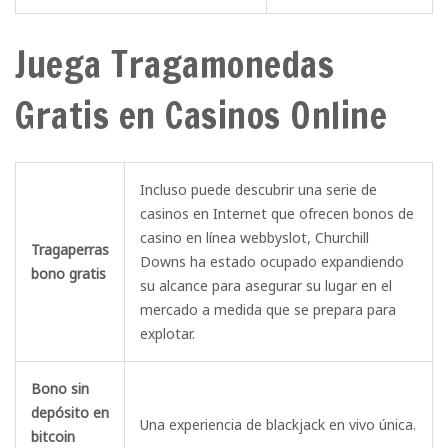
Juega Tragamonedas
Gratis en Casinos Online
Incluso puede descubrir una serie de
casinos en Internet que ofrecen bonos de
casino en línea webbyslot, Churchill
Tragaperras
Downs ha estado ocupado expandiendo
bono gratis
su alcance para asegurar su lugar en el
mercado a medida que se prepara para
explotar.
Bono sin
depósito en
Una experiencia de blackjack en vivo única.
bitcoin