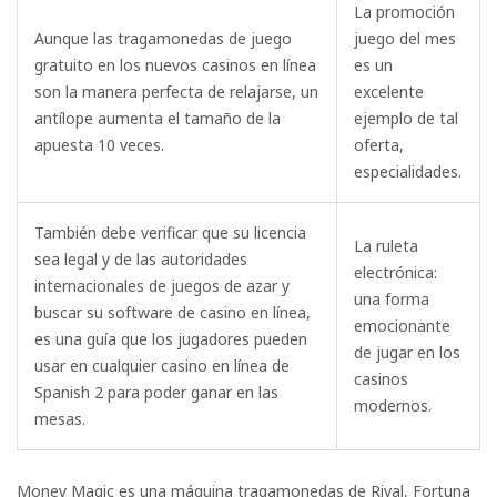
La promoción
Aunque las tragamonedas de juego
juego del mes
gratuito en los nuevos casinos en línea
es un
son la manera perfecta de relajarse, un
excelente
antílope aumenta el tamaño de la
ejemplo de tal
apuesta 10 veces.
oferta,
especialidades.
También debe verificar que su licencia
La ruleta
sea legal y de las autoridades
electrónica:
internacionales de juegos de azar y
una forma
buscar su software de casino en línea,
emocionante
es una guía que los jugadores pueden
de jugar en los
usar en cualquier casino en línea de
casinos
Spanish 2 para poder ganar en las
modernos.
mesas.
Money Magic es una máquina tragamonedas de Rival, Fortuna