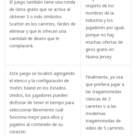
El juego también tiene una ronda
respeto de los
de Giros gratis que se activa al
nombres de la
obtener 3 o más símbolos
industria y los
Scatter en los carretes, fáciles de
jugadores por igual,
eliminar y que le ofrecen una
porque no hay
cantidad de dinero que le
muchas ofertas de
complacerá.
giros gratis en
Nueva Jersey.
Este juego se localizó agregando
Finalmente, ya sea
el elenco y la configuración de
que prefiera jugar a
Yoshi’s Island en los Estados
las tragamonedas
Unidos, los jugadores pueden
clásicas de 3
disfrutar de tener el tiempo para
carretes o a las
seleccionar libremente cuál
modernas
funciona mejor para ellos y
tragamonedas de
jugarlos al contenido de su
video de 5 carretes.
corazón.