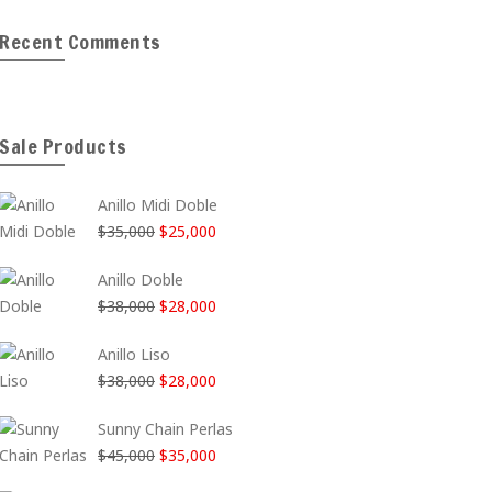
Recent Comments
Sale Products
Anillo Midi Doble
El
El
$
35,000
$
25,000
precio
precio
Anillo Doble
original
actual
El
El
$
38,000
$
28,000
era:
es:
precio
precio
$35,000.
$25,000.
Anillo Liso
original
actual
El
El
$
38,000
$
28,000
era:
es:
precio
precio
$38,000.
$28,000.
Sunny Chain Perlas
original
actual
El
El
$
45,000
$
35,000
era:
es:
precio
precio
$38,000.
$28,000.