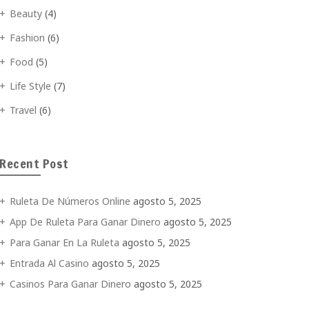
Beauty
(4)
Fashion
(6)
Food
(5)
Life Style
(7)
Travel
(6)
Recent Post
Ruleta De Números Online
agosto 5, 2025
App De Ruleta Para Ganar Dinero
agosto 5, 2025
Para Ganar En La Ruleta
agosto 5, 2025
Entrada Al Casino
agosto 5, 2025
Casinos Para Ganar Dinero
agosto 5, 2025