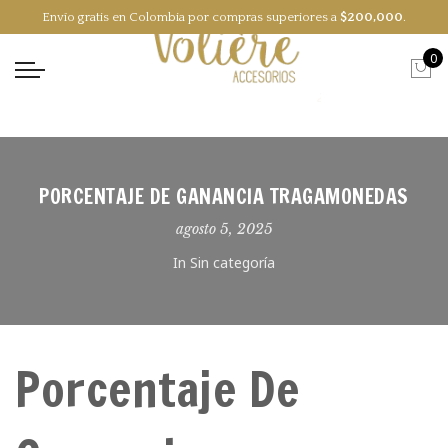
Envío gratis en Colombia por compras superiores a
$
200,000
.
EN
ES
0
PORCENTAJE DE GANANCIA TRAGAMONEDAS
agosto 5, 2025
In Sin categoría
Porcentaje De