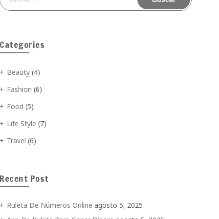
Categories
Beauty
(4)
Fashion
(6)
Food
(5)
Life Style
(7)
Travel
(6)
Recent Post
Ruleta De Números Online
agosto 5, 2025