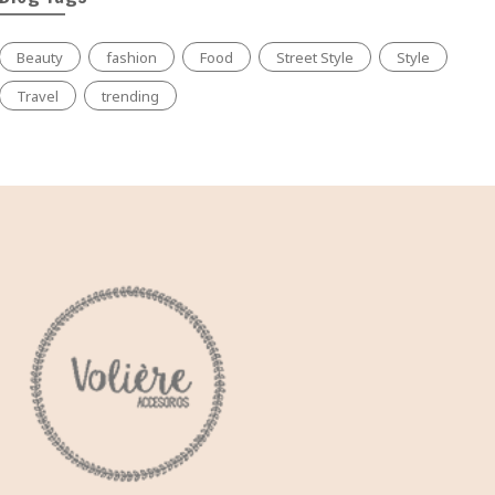
Beauty
fashion
Food
Street Style
Style
Travel
trending