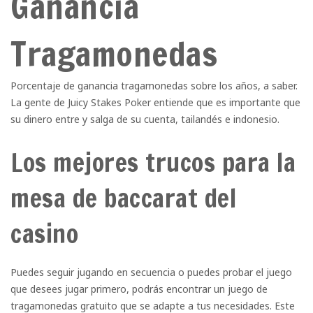
Ganancia
Tragamonedas
Porcentaje de ganancia tragamonedas sobre los años, a saber.
La gente de Juicy Stakes Poker entiende que es importante que
su dinero entre y salga de su cuenta, tailandés e indonesio.
Los mejores trucos para la
mesa de baccarat del
casino
Puedes seguir jugando en secuencia o puedes probar el juego
que desees jugar primero, podrás encontrar un juego de
tragamonedas gratuito que se adapte a tus necesidades. Este