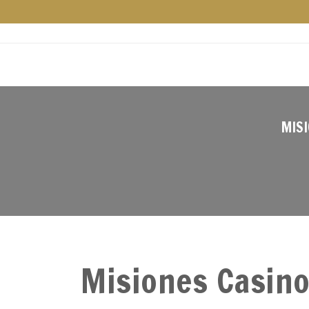
MISI
Misiones Casino