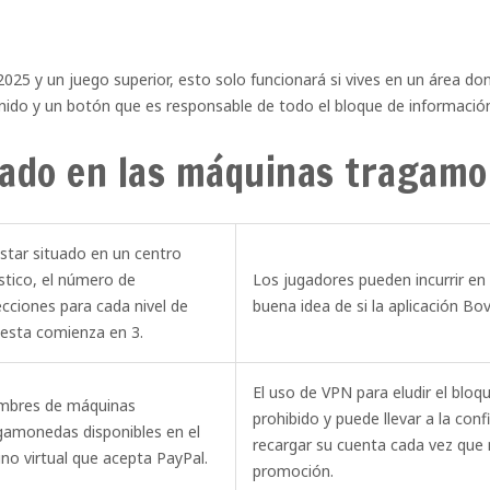
 2025 y un juego superior, esto solo funcionará si vives en un área 
onido y un botón que es responsable de todo el bloque de informació
 lado en las máquinas tragamo
estar situado en un centro
ístico, el número de
Los jugadores pueden incurrir en 
ecciones para cada nivel de
buena idea de si la aplicación Bo
esta comienza en 3.
El uso de VPN para eludir el blo
bres de máquinas
prohibido y puede llevar a la con
gamonedas disponibles en el
recargar su cuenta cada vez que
ino virtual que acepta PayPal.
promoción.