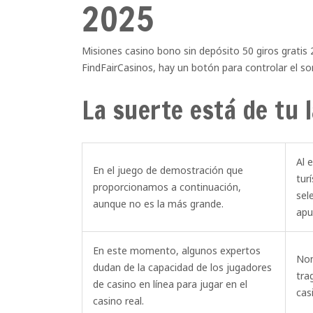
2025
Misiones casino bono sin depósito 50 giros gratis
FindFairCasinos, hay un botón para controlar el s
La suerte está de tu
Al 
En el juego de demostración que
tur
proporcionamos a continuación,
sel
aunque no es la más grande.
apu
En este momento, algunos expertos
Nom
dudan de la capacidad de los jugadores
tra
de casino en línea para jugar en el
cas
casino real.