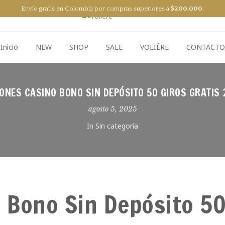
Envío gratis en Colombia por compras superiores a
$
200,000
.
Inicio
NEW
SHOP
SALE
VOLIÈRE
CONTACTO
ONES CASINO BONO SIN DEPÓSITO 50 GIROS GRATIS
agosto 5, 2025
In Sin categoría
 Bono Sin Depósito 50