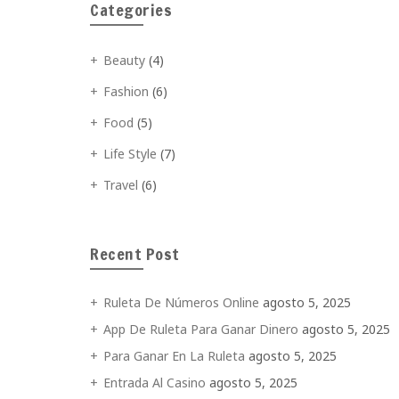
Categories
Beauty
(4)
Fashion
(6)
Food
(5)
Life Style
(7)
Travel
(6)
Recent Post
Ruleta De Números Online
agosto 5, 2025
App De Ruleta Para Ganar Dinero
agosto 5, 2025
Para Ganar En La Ruleta
agosto 5, 2025
Entrada Al Casino
agosto 5, 2025