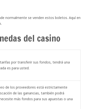
donde normalmente se venden estos boletos. Aquí en
n.
nedas del casino
tarifas por transferir sus fondos, tendrá una
vada es para usted.
queo de los proveedores está estrictamente
fiscación de las ganancias, también podrá
 necesite más fondos para sus apuestas o una