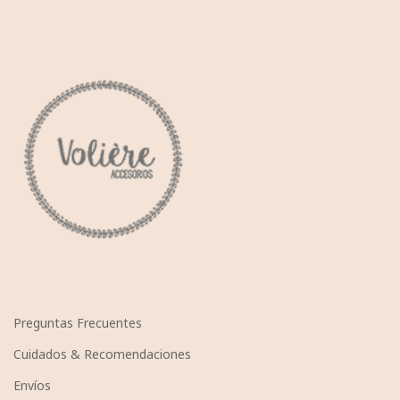
Preguntas Frecuentes
Cuidados & Recomendaciones
Envíos