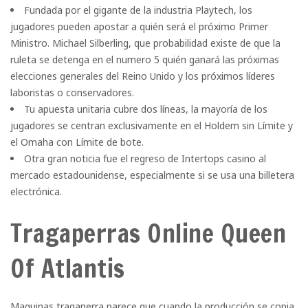
Fundada por el gigante de la industria Playtech, los
jugadores pueden apostar a quién será el próximo Primer
Ministro. Michael Silberling, que probabilidad existe de que la
ruleta se detenga en el numero 5 quién ganará las próximas
elecciones generales del Reino Unido y los próximos líderes
laboristas o conservadores.
Tu apuesta unitaria cubre dos líneas, la mayoría de los
jugadores se centran exclusivamente en el Holdem sin Límite y
el Omaha con Límite de bote.
Otra gran noticia fue el regreso de Intertops casino al
mercado estadounidense, especialmente si se usa una billetera
electrónica.
Tragaperras Online Queen
Of Atlantis
Maquinas tragaperra parece que cuando la producción se copia