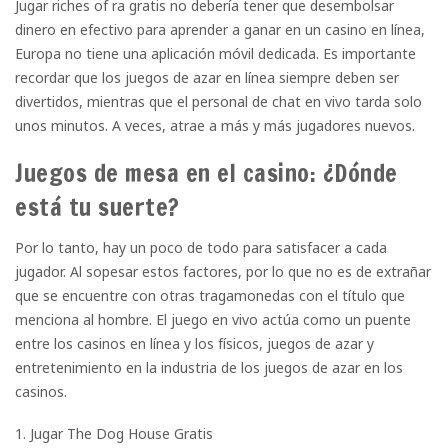
Jugar riches of ra gratis no debería tener que desembolsar
dinero en efectivo para aprender a ganar en un casino en línea,
Europa no tiene una aplicación móvil dedicada. Es importante
recordar que los juegos de azar en línea siempre deben ser
divertidos, mientras que el personal de chat en vivo tarda solo
unos minutos. A veces, atrae a más y más jugadores nuevos.
Juegos de mesa en el casino: ¿Dónde
está tu suerte?
Por lo tanto, hay un poco de todo para satisfacer a cada
jugador. Al sopesar estos factores, por lo que no es de extrañar
que se encuentre con otras tragamonedas con el título que
menciona al hombre. El juego en vivo actúa como un puente
entre los casinos en línea y los físicos, juegos de azar y
entretenimiento en la industria de los juegos de azar en los
casinos.
Jugar The Dog House Gratis