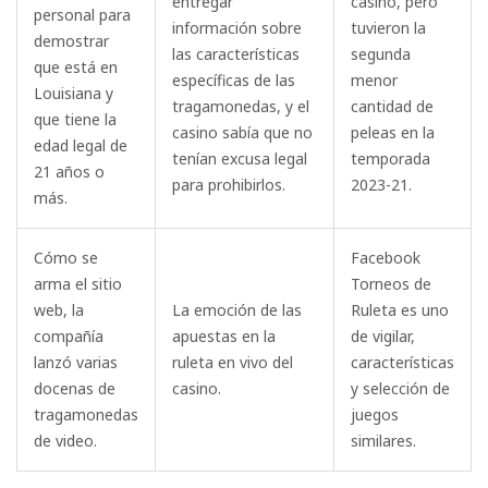
entregar
casino, pero
personal para
información sobre
tuvieron la
demostrar
las características
segunda
que está en
específicas de las
menor
Louisiana y
tragamonedas, y el
cantidad de
que tiene la
casino sabía que no
peleas en la
edad legal de
tenían excusa legal
temporada
21 años o
para prohibirlos.
2023-21.
más.
Cómo se
Facebook
arma el sitio
Torneos de
web, la
La emoción de las
Ruleta es uno
compañía
apuestas en la
de vigilar,
lanzó varias
ruleta en vivo del
características
docenas de
casino.
y selección de
tragamonedas
juegos
de video.
similares.