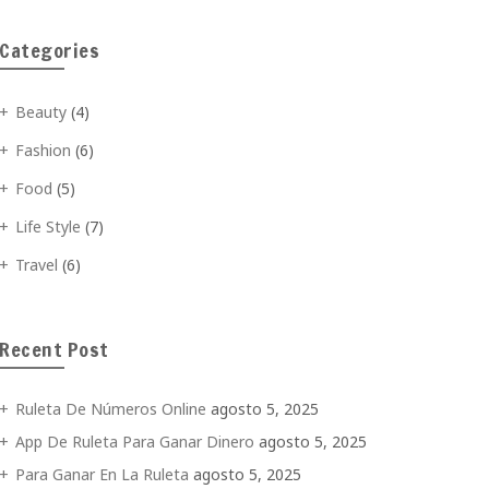
Categories
Beauty
(4)
Fashion
(6)
Food
(5)
Life Style
(7)
Travel
(6)
Recent Post
Ruleta De Números Online
agosto 5, 2025
App De Ruleta Para Ganar Dinero
agosto 5, 2025
Para Ganar En La Ruleta
agosto 5, 2025