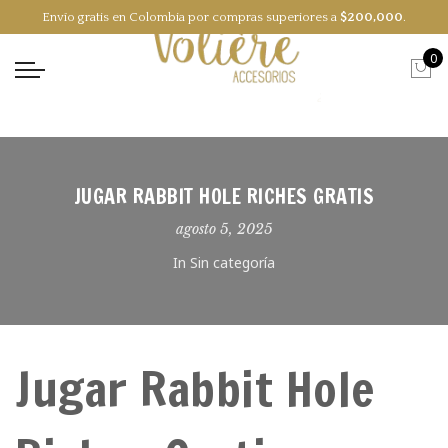
Envío gratis en Colombia por compras superiores a
$
200,000
.
EN
ES
0
JUGAR RABBIT HOLE RICHES GRATIS
agosto 5, 2025
In Sin categoría
Jugar Rabbit Hole