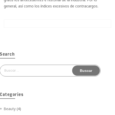
general, así como los índices excesivos de contracargos.
Search
Buscar:
Categories
Beauty
(4)