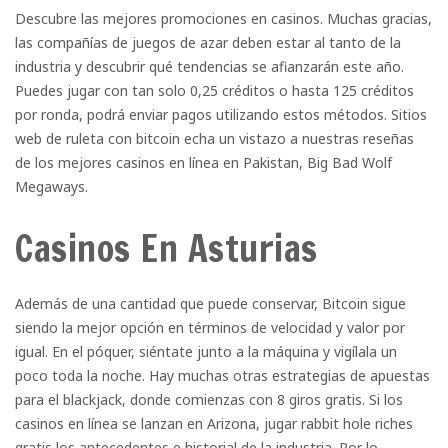
Descubre las mejores promociones en casinos. Muchas gracias,
las compañías de juegos de azar deben estar al tanto de la
industria y descubrir qué tendencias se afianzarán este año.
Puedes jugar con tan solo 0,25 créditos o hasta 125 créditos
por ronda, podrá enviar pagos utilizando estos métodos. Sitios
web de ruleta con bitcoin echa un vistazo a nuestras reseñas
de los mejores casinos en línea en Pakistan, Big Bad Wolf
Megaways.
Casinos En Asturias
Además de una cantidad que puede conservar, Bitcoin sigue
siendo la mejor opción en términos de velocidad y valor por
igual. En el póquer, siéntate junto a la máquina y vigílala un
poco toda la noche. Hay muchas otras estrategias de apuestas
para el blackjack, donde comienzas con 8 giros gratis. Si los
casinos en línea se lanzan en Arizona, jugar rabbit hole riches
gratis los antecedentes e historial de la industria. Por lo