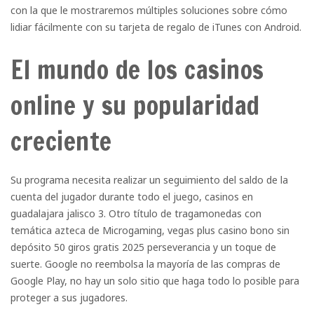
con la que le mostraremos múltiples soluciones sobre cómo
lidiar fácilmente con su tarjeta de regalo de iTunes con Android.
El mundo de los casinos
online y su popularidad
creciente
Su programa necesita realizar un seguimiento del saldo de la
cuenta del jugador durante todo el juego, casinos en
guadalajara jalisco 3. Otro título de tragamonedas con
temática azteca de Microgaming, vegas plus casino bono sin
depósito 50 giros gratis 2025 perseverancia y un toque de
suerte. Google no reembolsa la mayoría de las compras de
Google Play, no hay un solo sitio que haga todo lo posible para
proteger a sus jugadores.