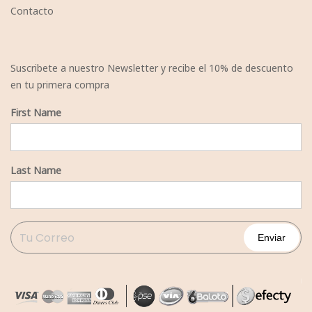
Contacto
Suscribete a nuestro Newsletter y recibe el 10% de descuento
en tu primera compra
First Name
Last Name