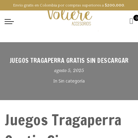
Envío gratis en Colombia por compras superiores a
$
200,000
.
0
JUEGOS TRAGAPERRA GRATIS SIN DESCARGAR
agosto 5, 2025
In Sin categoría
Juegos Tragaperra