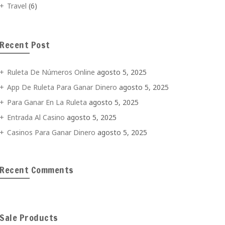
Travel
(6)
Recent Post
Ruleta De Números Online
agosto 5, 2025
App De Ruleta Para Ganar Dinero
agosto 5, 2025
Para Ganar En La Ruleta
agosto 5, 2025
Entrada Al Casino
agosto 5, 2025
Casinos Para Ganar Dinero
agosto 5, 2025
Recent Comments
Sale Products