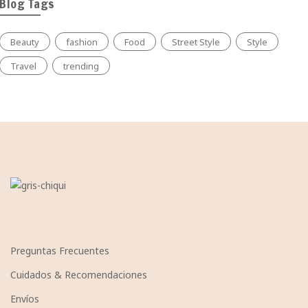
Blog Tags
Beauty
fashion
Food
Street Style
Style
Travel
trending
Preguntas Frecuentes
Cuidados & Recomendaciones
Envíos