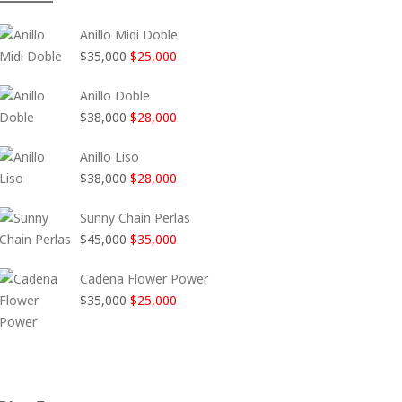
Anillo Midi Doble
El
El
$
35,000
$
25,000
precio
precio
Anillo Doble
original
actual
El
El
$
38,000
$
28,000
era:
es:
precio
precio
$35,000.
$25,000.
Anillo Liso
original
actual
El
El
$
38,000
$
28,000
era:
es:
precio
precio
$38,000.
$28,000.
Sunny Chain Perlas
original
actual
El
El
$
45,000
$
35,000
era:
es:
precio
precio
$38,000.
$28,000.
Cadena Flower Power
original
actual
El
El
$
35,000
$
25,000
era:
es:
precio
precio
$45,000.
$35,000.
original
actual
era:
es:
$35,000.
$25,000.