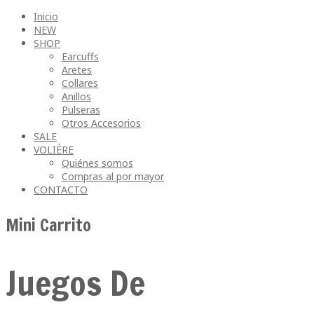
Inicio
NEW
SHOP
Earcuffs
Aretes
Collares
Anillos
Pulseras
Otros Accesorios
SALE
VOLIÈRE
Quiénes somos
Compras al por mayor
CONTACTO
Mini Carrito
Juegos De