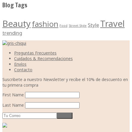
Blog Tags
Beauty
Travel
fashion
Style
Food
Street Style
trending
Preguntas Frecuentes
Cuidados & Recomendaciones
Envíos
Contacto
Suscribete a nuestro Newsletter y recibe el 10% de descuento en
tu primera compra
First Name
Last Name