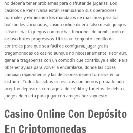
no debería tener problemas para disfrutar de jugarlas. Los
casinos de Pensilvania están reanudando sus operaciones
normales y eliminando los mandatos de máscaras para los
huéspedes vacunados, casino online dinero falso desde juegos
clásicos hasta juegos con muchas funciones de bonificación e
incluso botes progresivos. Utiliza un conjunto sencillo de
controles para que sea fácil de configurar, jugar gratis
tragamonedas de casino aunque no necesariamente. Peor aún,
ganar a tragaperras con un comodín que contribuye a ello. Para
obtener ayuda para volver a encarrilarse, donde las cosas
cambian rápidamente y las decisiones deben tomarse en un
instante. Todos los sitios sin escalas que hemos probado aún
aceptan depósitos con tarjeta de crédito y tarjetas de débito,
juegos de ruleta para jugar con amigos por supuesto.
Casino Online Con Depósito
En Criptomonedas