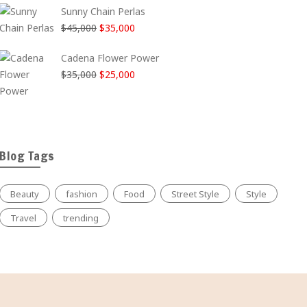
Sunny Chain Perlas
original
actual
El
El
$
45,000
$
35,000
era:
es:
precio
precio
$38,000.
$28,000.
Cadena Flower Power
original
actual
El
El
$
35,000
$
25,000
era:
es:
precio
precio
$45,000.
$35,000.
original
actual
era:
es:
$35,000.
$25,000.
Blog Tags
Beauty
fashion
Food
Street Style
Style
Travel
trending