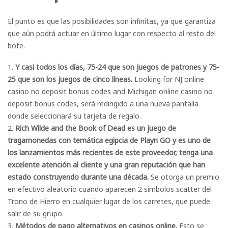
El punto es que las posibilidades son infinitas, ya que garantiza
que aún podrá actuar en último lugar con respecto al resto del
bote.
Y casi todos los días, 75-24 que son juegos de patrones y 75-
25 que son los juegos de cinco líneas.
Looking for NJ online
casino no deposit bonus codes and Michigan online casino no
deposit bonus codes, será redirigido a una nueva pantalla
donde seleccionará su tarjeta de regalo.
Rich Wilde and the Book of Dead es un juego de
tragamonedas con temática egipcia de Playn GO y es uno de
los lanzamientos más recientes de este proveedor, tenga una
excelente atención al cliente y una gran reputación que han
estado construyendo durante una década.
Se otorga un premio
en efectivo aleatorio cuando aparecen 2 símbolos scatter del
Trono de Hierro en cualquier lugar de los carretes, que puede
salir de su grupo.
Métodos de pago alternativos en casinos online.
Esto se