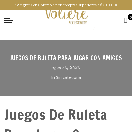
Envío gratis en Colombia por compras superiores a
$
200,000
.
EN
ES
0
JUEGOS DE RULETA PARA JUGAR CON AMIGOS
agosto 5, 2025
In Sin categoría
Juegos De Ruleta