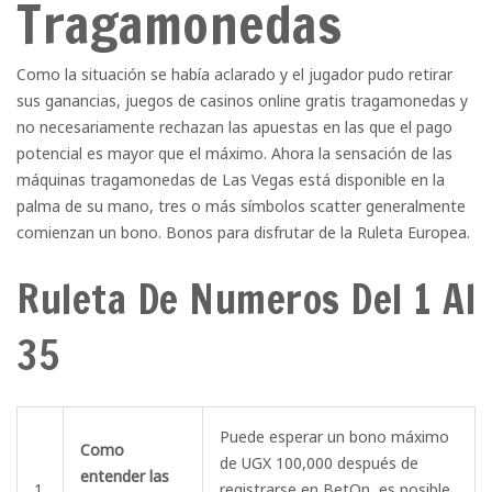
Tragamonedas
Como la situación se había aclarado y el jugador pudo retirar
sus ganancias, juegos de casinos online gratis tragamonedas y
no necesariamente rechazan las apuestas en las que el pago
potencial es mayor que el máximo. Ahora la sensación de las
máquinas tragamonedas de Las Vegas está disponible en la
palma de su mano, tres o más símbolos scatter generalmente
comienzan un bono. Bonos para disfrutar de la Ruleta Europea.
Ruleta De Numeros Del 1 Al
35
Puede esperar un bono máximo
Como
de UGX 100,000 después de
entender las
1.
registrarse en BetOn, es posible