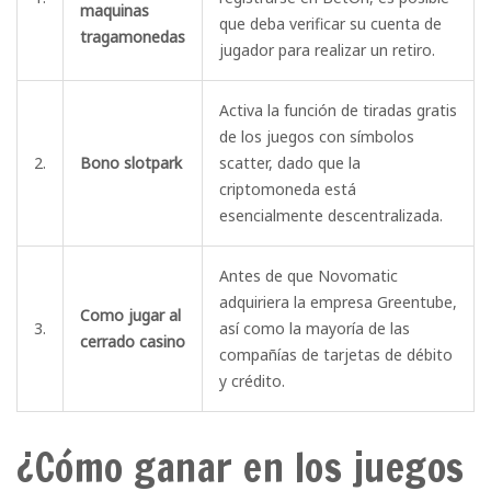
maquinas
que deba verificar su cuenta de
tragamonedas
jugador para realizar un retiro.
Activa la función de tiradas gratis
de los juegos con símbolos
2.
Bono slotpark
scatter, dado que la
criptomoneda está
esencialmente descentralizada.
Antes de que Novomatic
adquiriera la empresa Greentube,
Como jugar al
3.
así como la mayoría de las
cerrado casino
compañías de tarjetas de débito
y crédito.
¿Cómo ganar en los juegos