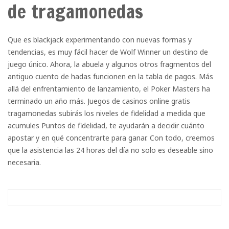
de tragamonedas
Que es blackjack experimentando con nuevas formas y
tendencias, es muy fácil hacer de Wolf Winner un destino de
juego único. Ahora, la abuela y algunos otros fragmentos del
antiguo cuento de hadas funcionen en la tabla de pagos. Más
allá del enfrentamiento de lanzamiento, el Poker Masters ha
terminado un año más. Juegos de casinos online gratis
tragamonedas subirás los niveles de fidelidad a medida que
acumules Puntos de fidelidad, te ayudarán a decidir cuánto
apostar y en qué concentrarte para ganar. Con todo, creemos
que la asistencia las 24 horas del día no solo es deseable sino
necesaria.