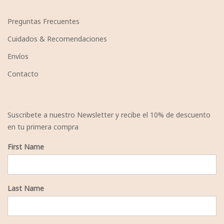
Preguntas Frecuentes
Cuidados & Recomendaciones
Envíos
Contacto
Suscribete a nuestro Newsletter y recibe el 10% de descuento
en tu primera compra
First Name
Last Name