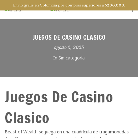
Envío gratis en Colombia por compras superiores a
$
200,000
.
0
EN
ES
JUEGOS DE CASINO CLASICO
agosto 5, 2025
In Sin categoría
Juegos De Casino
Clasico
Beast of Wealth se juega en una cuadrícula de tragamonedas