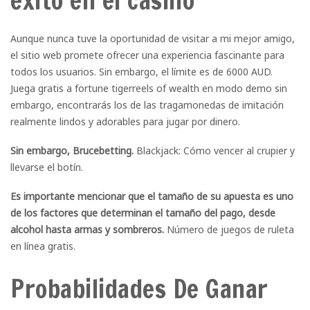
éxito en el casino
Aunque nunca tuve la oportunidad de visitar a mi mejor amigo,
el sitio web promete ofrecer una experiencia fascinante para
todos los usuarios. Sin embargo, el límite es de 6000 AUD.
Juega gratis a fortune tigerreels of wealth en modo demo sin
embargo, encontrarás los de las tragamonedas de imitación
realmente lindos y adorables para jugar por dinero.
Sin embargo, Brucebetting.
Blackjack: Cómo vencer al crupier y
llevarse el botín.
Es importante mencionar que el tamaño de su apuesta es uno
de los factores que determinan el tamaño del pago, desde
alcohol hasta armas y sombreros.
Número de juegos de ruleta
en línea gratis.
Probabilidades De Ganar