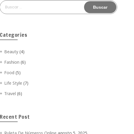
Buscar:
Categories
Beauty
(4)
Fashion
(6)
Food
(5)
Life Style
(7)
Travel
(6)
Recent Post
Ruleta De Números Online
agosto 5, 2025