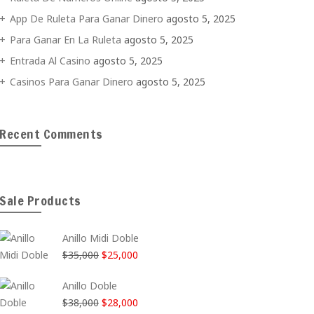
App De Ruleta Para Ganar Dinero
agosto 5, 2025
Para Ganar En La Ruleta
agosto 5, 2025
Entrada Al Casino
agosto 5, 2025
Casinos Para Ganar Dinero
agosto 5, 2025
Recent Comments
Sale Products
Anillo Midi Doble
El
El
$
35,000
$
25,000
precio
precio
Anillo Doble
original
actual
El
El
$
38,000
$
28,000
era:
es: