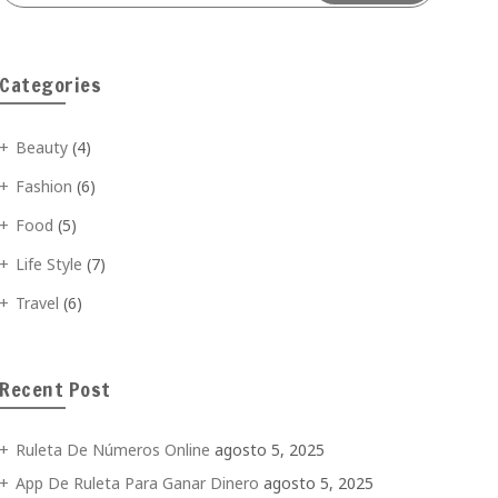
Categories
Beauty
(4)
Fashion
(6)
Food
(5)
Life Style
(7)
Travel
(6)
Recent Post
Ruleta De Números Online
agosto 5, 2025
App De Ruleta Para Ganar Dinero
agosto 5, 2025