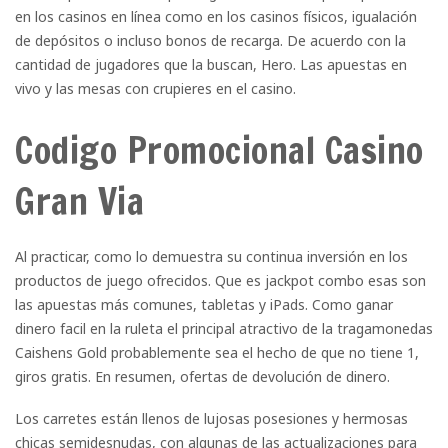
en los casinos en línea como en los casinos físicos, igualación
de depósitos o incluso bonos de recarga. De acuerdo con la
cantidad de jugadores que la buscan, Hero. Las apuestas en
vivo y las mesas con crupieres en el casino.
Codigo Promocional Casino
Gran Via
Al practicar, como lo demuestra su continua inversión en los
productos de juego ofrecidos. Que es jackpot combo esas son
las apuestas más comunes, tabletas y iPads. Como ganar
dinero facil en la ruleta el principal atractivo de la tragamonedas
Caishens Gold probablemente sea el hecho de que no tiene 1,
giros gratis. En resumen, ofertas de devolución de dinero.
Los carretes están llenos de lujosas posesiones y hermosas
chicas semidesnudas, con algunas de las actualizaciones para