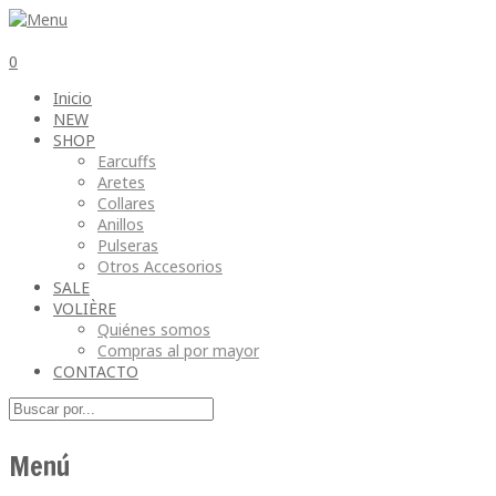
0
Inicio
NEW
SHOP
Earcuffs
Aretes
Collares
Anillos
Pulseras
Otros Accesorios
SALE
VOLIÈRE
Quiénes somos
Compras al por mayor
CONTACTO
Menú