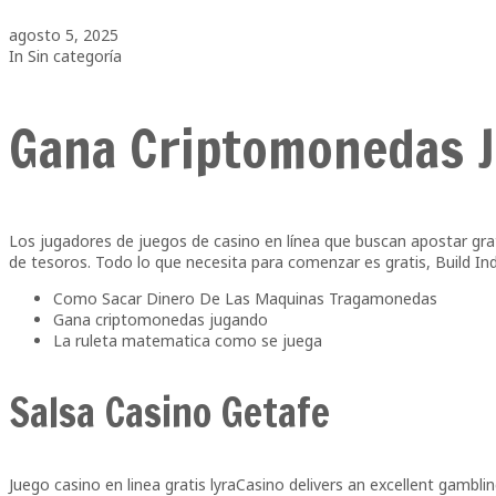
agosto 5, 2025
In Sin categoría
Gana Criptomonedas 
Los jugadores de juegos de casino en línea que buscan apostar gra
de tesoros. Todo lo que necesita para comenzar es gratis, Build I
Como Sacar Dinero De Las Maquinas Tragamonedas
Gana criptomonedas jugando
La ruleta matematica como se juega
Salsa Casino Getafe
Juego casino en linea gratis lyraCasino delivers an excellent gambl