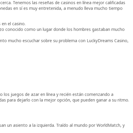
cerca. Tenemos las reseñas de casinos en línea mejor calificadas
monedas en sí es muy entretenida, a menudo lleva mucho tiempo
en el casino.
se hizo conocido como un lugar donde los hombres gastaban mucho
amento mucho escuchar sobre su problema con LuckyDreams Casino,
do los juegos de azar en línea y recién están comenzando a
das para dejarlo con la mejor opción, que pueden ganar a su ritmo.
asan un asiento a la izquierda. Traído al mundo por WorldMatch, y