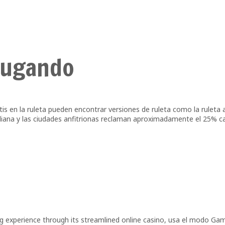
Jugando
tis en la ruleta pueden encontrar versiones de ruleta como la rule
ndiana y las ciudades anfitrionas reclaman aproximadamente el 25% c
ing experience through its streamlined online casino, usa el modo Ga