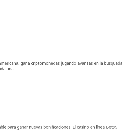
ta americana, gana criptomonedas jugando avanzas en la búsqueda
ada una.
mble para ganar nuevas bonificaciones. El casino en línea Bet99