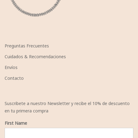
Preguntas Frecuentes
Cuidados & Recomendaciones
Envíos
Contacto
Suscribete a nuestro Newsletter y recibe el 10% de descuento
en tu primera compra
First Name