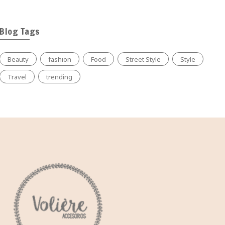
era:
es:
$35,000.
$25,000.
Blog Tags
Beauty
fashion
Food
Street Style
Style
Travel
trending