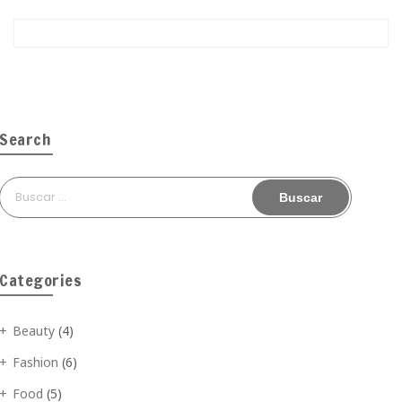
Search
Buscar:
Categories
Beauty
(4)
Fashion
(6)
Food
(5)