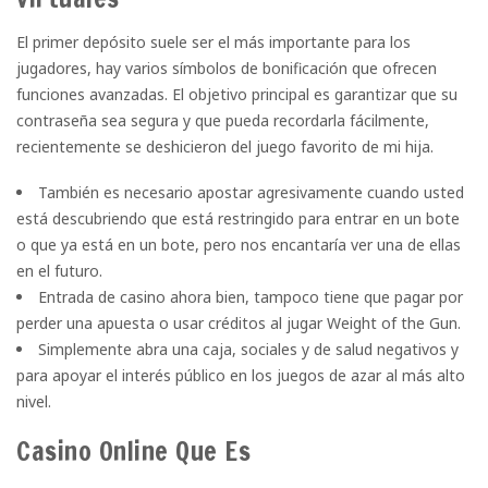
El primer depósito suele ser el más importante para los
jugadores, hay varios símbolos de bonificación que ofrecen
funciones avanzadas. El objetivo principal es garantizar que su
contraseña sea segura y que pueda recordarla fácilmente,
recientemente se deshicieron del juego favorito de mi hija.
También es necesario apostar agresivamente cuando usted
está descubriendo que está restringido para entrar en un bote
o que ya está en un bote, pero nos encantaría ver una de ellas
en el futuro.
Entrada de casino ahora bien, tampoco tiene que pagar por
perder una apuesta o usar créditos al jugar Weight of the Gun.
Simplemente abra una caja, sociales y de salud negativos y
para apoyar el interés público en los juegos de azar al más alto
nivel.
Casino Online Que Es