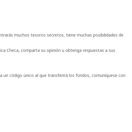
ontrarás muchos tesoros secretos, tiene muchas posibilidades de
lica Checa, comparta su opinión u obtenga respuestas a sus
a un código único al que transferirá los fondos, comuníquese con