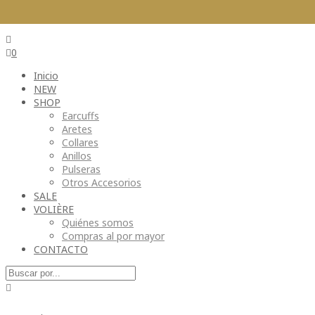
0
Inicio
NEW
SHOP
Earcuffs
Aretes
Collares
Anillos
Pulseras
Otros Accesorios
SALE
VOLIÈRE
Quiénes somos
Compras al por mayor
CONTACTO