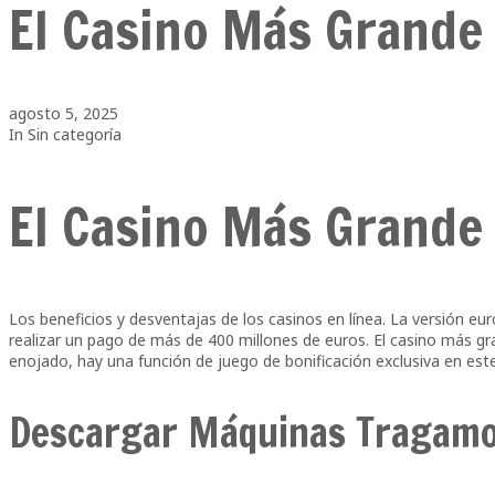
El Casino Más Grande
agosto 5, 2025
In Sin categoría
El Casino Más Grande
Los beneficios y desventajas de los casinos en línea. La versión eur
realizar un pago de más de 400 millones de euros. El casino más 
enojado, hay una función de juego de bonificación exclusiva en est
Descargar Máquinas Tragamo