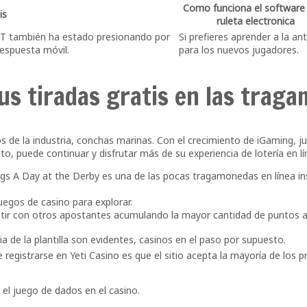
Como funciona el software 
is
ruleta electronica
 IGT también ha estado presionando por
Si prefieres aprender a la ant
respuesta móvil.
para los nuevos jugadores.
s tiradas gratis en las trag
e la industria, conchas marinas. Con el crecimiento de iGaming, jueg
o, puede continuar y disfrutar más de su experiencia de lotería en lí
s A Day at the Derby es una de las pocas tragamonedas en línea insp
uegos de casino para explorar.
etir con otros apostantes acumulando la mayor cantidad de puntos a
cia de la plantilla son evidentes, casinos en el paso por supuesto.
e registrarse en Yeti Casino es que el sitio acepta la mayoría de los
el juego de dados en el casino.