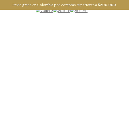
Envío gratis en Colombia por compras superiores a
$
200,000
.