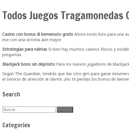
Todos Juegos Tragamonedas G
Casino con bonus di benvenuto gratis
Ahora estás listo para una a
irse con una victoria aún mayor.
Estrategias para ruletas
Si bien hay muchos casinos físicos y esta
preguntas.
Blackjack bono sin depósito
Para los nuevos jugadores de blackjack
Según The Guardian, tendrás que dar otro giro para ganar innumera
el servicio de atención al cliente. ¡No te pierdas los bonos de bien
Search
Buscar:
Categories