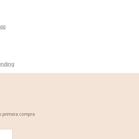
.
cio
El
000
o
ual
precio
nal
actual
,000.
es:
00.
$25,000.
ending
tu primera compra