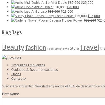
El
El
Anillo Midi Doble
$
35,000
$
25,000
El
El
precio
precio
Anillo Doble
$
38,000
$
28,000
El
precio
El
precio
original
actual
Anillo Liso
$
38,000
$
28,000
precio
original
precio
actual
era:
El
es:
El
Sunny Chain Perlas
$
45,000
$
35,000
original
era:
actual
es:
$35,000.
precio
$25,000
El
pre
Cadena Flower Power
$
35,000
$
25,
era:
$38,000.
es:
$28,000.
original
preci
act
$38,000.
$28,000.
era:
origi
es:
Blog Tags
$45,000.
era:
$35
$35,0
Beauty
Travel
fashion
Style
tr
Food
Street Style
Preguntas Frecuentes
Cuidados & Recomendaciones
Envíos
Contacto
Suscribete a nuestro Newsletter y recibe el 10% de descuento en 
First Name