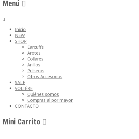
Menú
Inicio
NEW
SHOP
Earcuffs
Aretes
Collares
Anillos
Pulseras
Otros Accesorios
SALE
VOLIÈRE
Quiénes somos
Compras al por mayor
CONTACTO
Mini Carrito