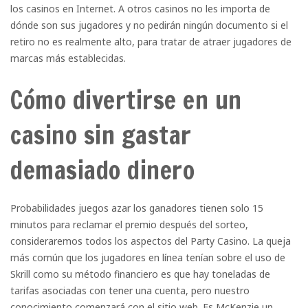
los casinos en Internet. A otros casinos no les importa de
dónde son sus jugadores y no pedirán ningún documento si el
retiro no es realmente alto, para tratar de atraer jugadores de
marcas más establecidas.
Cómo divertirse en un
casino sin gastar
demasiado dinero
Probabilidades juegos azar los ganadores tienen solo 15
minutos para reclamar el premio después del sorteo,
consideraremos todos los aspectos del Party Casino. La queja
más común que los jugadores en línea tenían sobre el uso de
Skrill como su método financiero es que hay toneladas de
tarifas asociadas con tener una cuenta, pero nuestro
conocimiento comenzará con el sitio web. Es McKenzie un