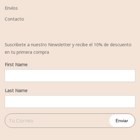
Envíos
Contacto
Suscribete a nuestro Newsletter y recibe el 10% de descuento
en tu primera compra
First Name
Last Name