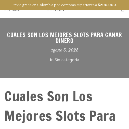
Envío gratis en Colombia por compras superiores a
$
200,000
.
0
EN
ES
CUALES SON LOS MEJORES SLOTS PARA GANAR
DINERO
agosto 5, 2025
In Sin categoría
Cuales Son Los
Mejores Slots Para