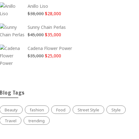
$35,000.
$25,000.
Anillo Liso
original
actual
El
El
$
38,000
$
28,000
era:
es:
precio
precio
$38,000.
$28,000.
Sunny Chain Perlas
original
actual
El
El
$
45,000
$
35,000
era:
es:
precio
precio
$38,000.
$28,000.
Cadena Flower Power
original
actual
El
El
$
35,000
$
25,000
era:
es:
precio
precio
$45,000.
$35,000.
original
actual
era:
es:
$35,000.
$25,000.
Blog Tags
Beauty
fashion
Food
Street Style
Style
Travel
trending