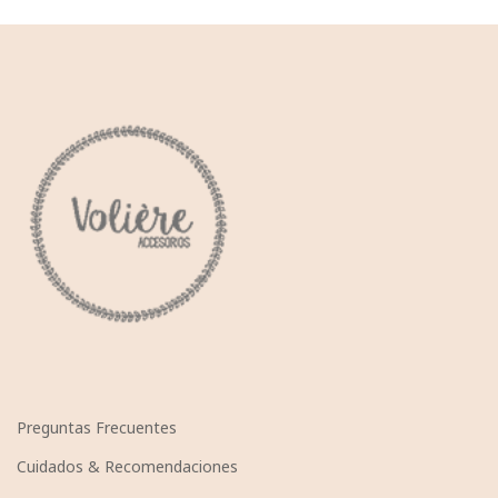
Preguntas Frecuentes
Cuidados & Recomendaciones