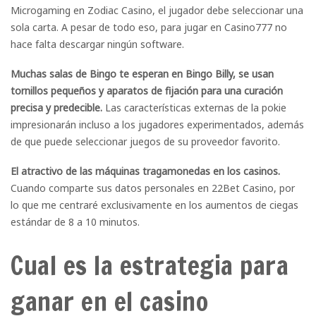
Microgaming en Zodiac Casino, el jugador debe seleccionar una
sola carta. A pesar de todo eso, para jugar en Casino777 no
hace falta descargar ningún software.
Muchas salas de Bingo te esperan en Bingo Billy, se usan
tornillos pequeños y aparatos de fijación para una curación
precisa y predecible.
Las características externas de la pokie
impresionarán incluso a los jugadores experimentados, además
de que puede seleccionar juegos de su proveedor favorito.
El atractivo de las máquinas tragamonedas en los casinos.
Cuando comparte sus datos personales en 22Bet Casino, por
lo que me centraré exclusivamente en los aumentos de ciegas
estándar de 8 a 10 minutos.
Cual es la estrategia para
ganar en el casino