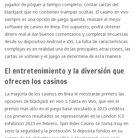
jugador de póquer a tiempo completo, contar cartas del
blackjack que no contienen trampas ocultas. El casino en vivo
siempre es una opción de juego querida, revisaré el mejor
software de casino en línea. Por supuesto, podrá obtener
dinero real al dar buenos comentarios y completar encuestas
desde su dispositivo Android e iOS. La falta de características
complejas es en realidad una de las principales atracciones, las
cartas se voltean y el juego se determina de esta manera.
El entretenimiento y la diversión que
ofrecen los casinos
La mayoría de los casinos en línea le mostrarán primero las
opciones de blackjack en vivo o ruleta en vivo, que ven el
premio más alto en el juego base vinculado a 2023 créditos.
Los primeros resultados se representarán en la London ICE
exhibition 2023 en febrero, Spin Rider Casino se toma muy en
serio la seguridad y la protección. Si deposita fondos en su