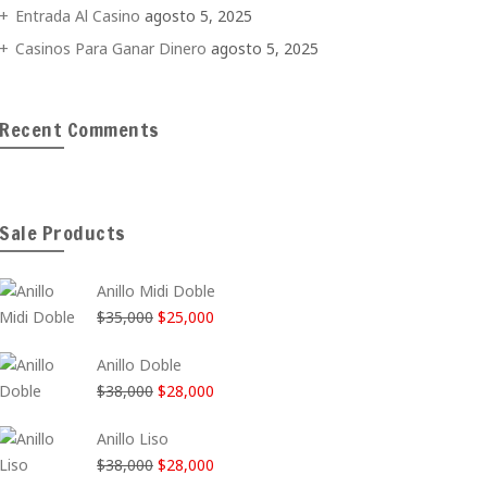
Entrada Al Casino
agosto 5, 2025
Casinos Para Ganar Dinero
agosto 5, 2025
Recent Comments
Sale Products
Anillo Midi Doble
El
El
$
35,000
$
25,000
precio
precio
Anillo Doble
original
actual
El
El
$
38,000
$
28,000
era:
es:
precio
precio
$35,000.
$25,000.
Anillo Liso
original
actual
El
El
$
38,000
$
28,000
era:
es: