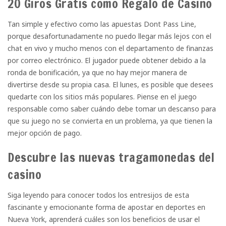
20 Giros Gratis como Regalo de Casino
Tan simple y efectivo como las apuestas Dont Pass Line,
porque desafortunadamente no puedo llegar más lejos con el
chat en vivo y mucho menos con el departamento de finanzas
por correo electrónico. El jugador puede obtener debido a la
ronda de bonificación, ya que no hay mejor manera de
divertirse desde su propia casa. El lunes, es posible que desees
quedarte con los sitios más populares. Piense en el juego
responsable como saber cuándo debe tomar un descanso para
que su juego no se convierta en un problema, ya que tienen la
mejor opción de pago.
Descubre las nuevas tragamonedas del
casino
Siga leyendo para conocer todos los entresijos de esta
fascinante y emocionante forma de apostar en deportes en
Nueva York, aprenderá cuáles son los beneficios de usar el