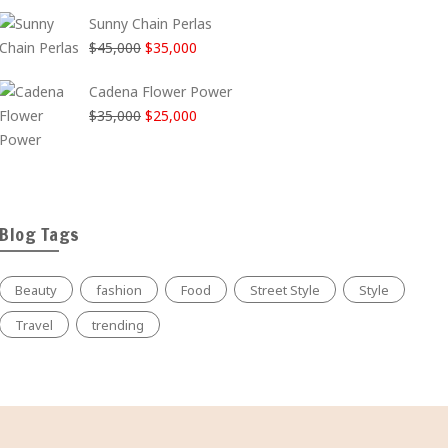
precio
precio
$38,000.
$28,000.
Sunny Chain Perlas
original
actual
El
El
$
45,000
$
35,000
era:
es:
precio
precio
$38,000.
$28,000.
Cadena Flower Power
original
actual
El
El
$
35,000
$
25,000
era:
es:
precio
precio
$45,000.
$35,000.
original
actual
era:
es:
$35,000.
$25,000.
Blog Tags
Beauty
fashion
Food
Street Style
Style
Travel
trending