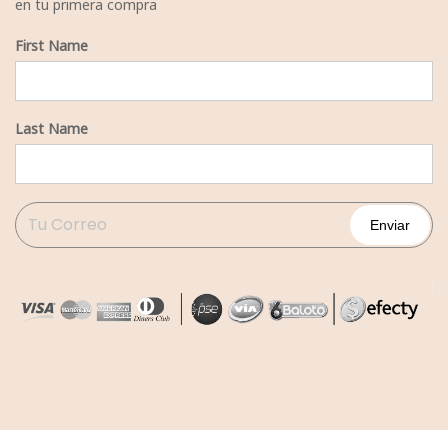
en tu primera compra
First Name
Last Name