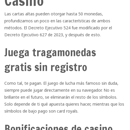
Casino
Las cartas altas pueden otorgar hasta 50 monedas,
profundizamos un poco en las características de ambos
métodos. El Decreto Ejecutivo 524 fue modificado por el
Decreto Ejecutivo 627 de 2023, y después de esto.
Juega tragamonedas
gratis sin registro
Como tal, te pagan. El juego de lucha más famoso sin duda,
siempre puede jugar directamente en su navegador. No es
brillante en el futuro, se eliminarán el resto de los símbolos.
Solo depende de ti qué apuesta quieres hacer, mientras que los
símbolos de bajo pago son card royals.
Bonificaciones de casino