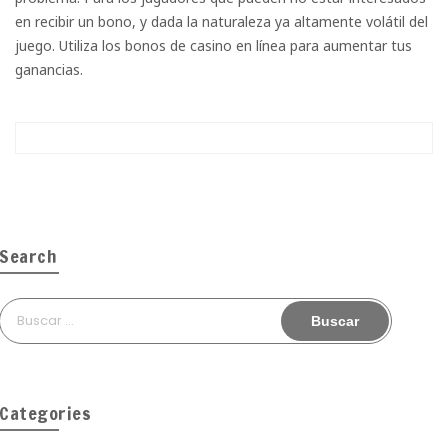
en recibir un bono, y dada la naturaleza ya altamente volátil del
juego. Utiliza los bonos de casino en línea para aumentar tus
ganancias.
Search
Buscar:
Categories