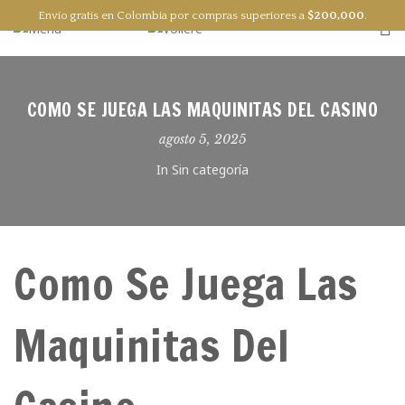
Envío gratis en Colombia por compras superiores a
$
200,000
.
0
EN
ES
COMO SE JUEGA LAS MAQUINITAS DEL CASINO
agosto 5, 2025
In Sin categoría
Como Se Juega Las
Maquinitas Del