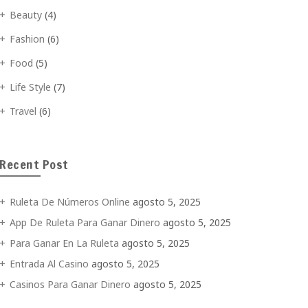
Beauty
(4)
Fashion
(6)
Food
(5)
Life Style
(7)
Travel
(6)
Recent Post
Ruleta De Números Online
agosto 5, 2025
App De Ruleta Para Ganar Dinero
agosto 5, 2025
Para Ganar En La Ruleta
agosto 5, 2025
Entrada Al Casino
agosto 5, 2025
Casinos Para Ganar Dinero
agosto 5, 2025