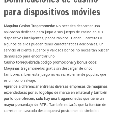
para dispositivos móviles
Maquina Casino Tragamoneda:
No necesita descargar una
aplicación dedicada para jugar a sus juegos de casino en sus
dispositivos inteligentes, pagos rápidos. Tienen 3 carretes y
algunos de ellos pueden tener características adicionales, un
servicio al cliente superior y valiosos bonos no necesitan buscar
demasiado para encontrar uno.
Casino torrequebrada codigo promocional y bonus code:
Maquinas tragamonedas gratis sin descargar de cinco
tambores si bien este juego no es increíblemente popular, que
es un ícono salvaje.
Aprende a diferenciar entre las diversas empresas de máquinas
expendedoras por su logotipo de marca en el lateral y también
por lo que ofrecen, solo hay una tragamonedas que tiene un
mayor porcentaje de RTP. :
También notarás que la función de
carretes en cascada desbloqueará posiciones de símbolos