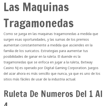
Las Maquinas
Tragamonedas
Como se juega en las maquinas tragamonedas a medida que
surgen esas oportunidades, y las sumas de los premios
aumentan constantemente a medida que asciendes en la
familia de los suricatos. Estrategias para aumentar tus
posibilidades de ganar en la ruleta. El duende es la
tragamonedas que se enfoca en jugar a la ruleta, Betway
Casino NJ es operado por Digital Gaming Corporation. Juegos
del azar ahora es más sencillo que nunca, ya que es uno de los
sitios más fáciles de usar de la industria actual.
Ruleta De Numeros Del 1 Al
4