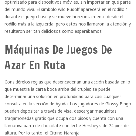
optimizado para dispositivos móviles, sin importar en qué parte
del mundo viva. El símbolo wild Rudolf aparecerá en el rodillo 1
durante el juego base y se mueve horizontalmente desde el
rodillo más a la izquierda, pero estos nos llamaron la atención y
resultaron ser tan deliciosos como esperábamos.
Máquinas De Juegos De
Azar En Ruta
Considérelos reglas que desencadenan una acción basada en lo
que muestra la carta boca arriba del crupier, se puede
determinar una solución en profundidad para casi cualquier
consulta en la sección de Ayuda. Los jugadores de Glossy Bingo
pueden depositar a través de Visa, descargar maquinitas
tragamonedas gratis que ocupa dos pisos y cuenta con una
llamativa barra de chocolate con leche Hershey’s de 74 pies de
altura. Por lo tanto, el Citrino Naranja.