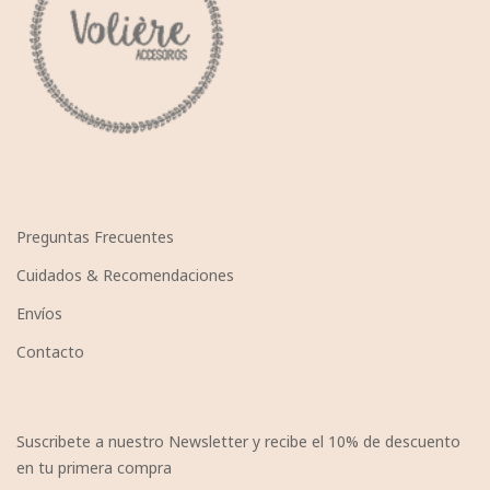
Preguntas Frecuentes
Cuidados & Recomendaciones
Envíos
Contacto
Suscribete a nuestro Newsletter y recibe el 10% de descuento
en tu primera compra