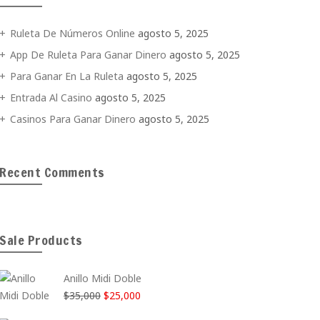
Ruleta De Números Online
agosto 5, 2025
App De Ruleta Para Ganar Dinero
agosto 5, 2025
Para Ganar En La Ruleta
agosto 5, 2025
Entrada Al Casino
agosto 5, 2025
Casinos Para Ganar Dinero
agosto 5, 2025
Recent Comments
Sale Products
Anillo Midi Doble
El
El
$
35,000
$
25,000
precio
precio