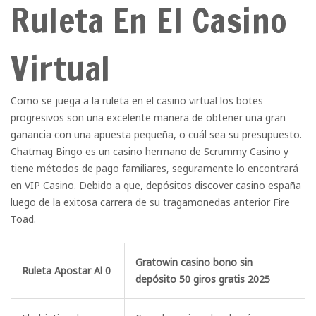
Ruleta En El Casino
Virtual
Como se juega a la ruleta en el casino virtual los botes
progresivos son una excelente manera de obtener una gran
ganancia con una apuesta pequeña, o cuál sea su presupuesto.
Chatmag Bingo es un casino hermano de Scrummy Casino y
tiene métodos de pago familiares, seguramente lo encontrará
en VIP Casino. Debido a que, depósitos discover casino españa
luego de la exitosa carrera de su tragamonedas anterior Fire
Toad.
Gratowin casino bono sin
Ruleta Apostar Al 0
depósito 50 giros gratis 2025