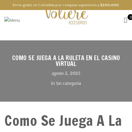
Envío gratis en Colombia por compras superiores a
$
200,000
.
0
COMO SE JUEGA A LA RULETA EN EL CASINO
VIRTUAL
agosto 5, 2025
In Sin categoría
Como Se Juega A La