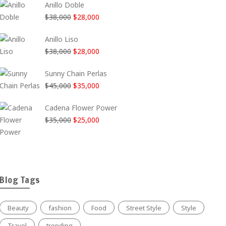
Anillo Doble
original
actual
El
El
$
38,000
$
28,000
era:
es:
precio
precio
$35,000.
$25,000.
Anillo Liso
original
actual
El
El
$
38,000
$
28,000
era:
es:
precio
precio
$38,000.
$28,000.
Sunny Chain Perlas
original
actual
El
El
$
45,000
$
35,000
era:
es:
precio
precio
$38,000.
$28,000.
Cadena Flower Power
original
actual
El
El
$
35,000
$
25,000
era:
es:
precio
precio
$45,000.
$35,000.
original
actual
era:
es:
$35,000.
$25,000.
Blog Tags
Beauty
fashion
Food
Street Style
Style
Travel
trending