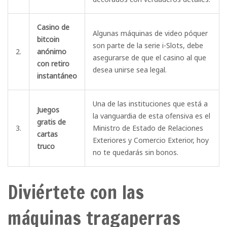
Casino de
Algunas máquinas de video póquer
bitcoin
son parte de la serie i-Slots, debe
2.
anónimo
asegurarse de que el casino al que
con retiro
desea unirse sea legal.
instantáneo
Una de las instituciones que está a
Juegos
la vanguardia de esta ofensiva es el
gratis de
3.
Ministro de Estado de Relaciones
cartas
Exteriores y Comercio Exterior, hoy
truco
no te quedarás sin bonos.
Diviértete con las
máquinas tragaperras