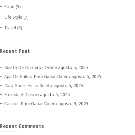
Food
(5)
Life Style
(7)
Travel
(6)
Recent Post
Ruleta De Números Online
agosto 5, 2025
App De Ruleta Para Ganar Dinero
agosto 5, 2025
Para Ganar En La Ruleta
agosto 5, 2025
Entrada Al Casino
agosto 5, 2025
Casinos Para Ganar Dinero
agosto 5, 2025
Recent Comments