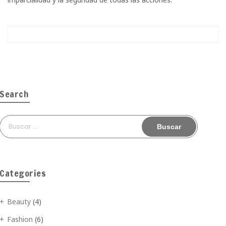
Search
Buscar:
Categories
Beauty
(4)
Fashion
(6)