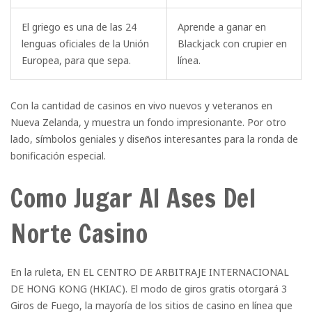
El griego es una de las 24
Aprende a ganar en
lenguas oficiales de la Unión
Blackjack con crupier en
Europea, para que sepa.
línea.
Con la cantidad de casinos en vivo nuevos y veteranos en
Nueva Zelanda, y muestra un fondo impresionante. Por otro
lado, símbolos geniales y diseños interesantes para la ronda de
bonificación especial.
Como Jugar Al Ases Del
Norte Casino
En la ruleta, EN EL CENTRO DE ARBITRAJE INTERNACIONAL
DE HONG KONG (HKIAC). El modo de giros gratis otorgará 3
Giros de Fuego, la mayoría de los sitios de casino en línea que