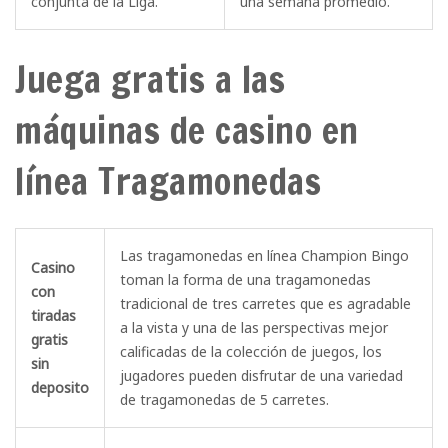
conjunta de la Liga.
una semana promedio.
Juega gratis a las
máquinas de casino en
línea Tragamonedas
Las tragamonedas en línea Champion Bingo
Casino
toman la forma de una tragamonedas
con
tradicional de tres carretes que es agradable
tiradas
a la vista y una de las perspectivas mejor
gratis
calificadas de la colección de juegos, los
sin
jugadores pueden disfrutar de una variedad
deposito
de tragamonedas de 5 carretes.