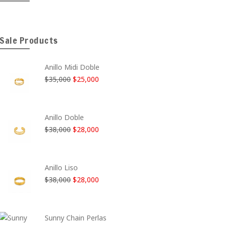
Sale Products
Anillo Midi Doble
El
El
$
35,000
$
25,000
precio
precio
original
actual
era:
es:
Anillo Doble
$35,000.
$25,000.
El
El
$
38,000
$
28,000
precio
precio
original
actual
era:
es:
Anillo Liso
$38,000.
$28,000.
El
El
$
38,000
$
28,000
precio
precio
original
actual
era:
es:
Sunny Chain Perlas