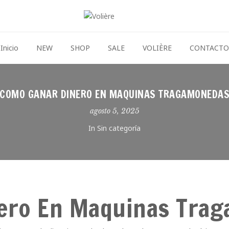
Inicio
NEW
SHOP
SALE
VOLIÈRE
CONTACTO
COMO GANAR DINERO EN MAQUINAS TRAGAMONEDA
agosto 5, 2025
In Sin categoría
ero En Maquinas Tra