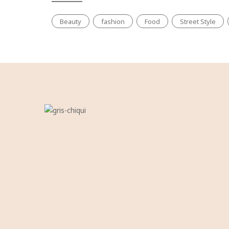
Beauty
fashion
Food
Street Style