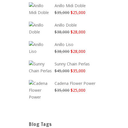
Anillo Midi Doble
El
El
$
35,000
$
25,000
precio
precio
Anillo Doble
original
actual
El
El
$
38,000
$
28,000
era:
es:
precio
precio
$35,000.
$25,000.
Anillo Liso
original
actual
El
El
$
38,000
$
28,000
era:
es:
precio
precio
$38,000.
$28,000.
Sunny Chain Perlas
original
actual
El
El
$
45,000
$
35,000
era:
es:
precio
precio
$38,000.
$28,000.
Cadena Flower Power
original
actual
El
El
$
35,000
$
25,000
era:
es:
precio
precio
$45,000.
$35,000.
original
actual
era:
es:
$35,000.
$25,000.
Blog Tags