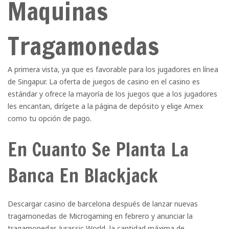
Maquinas
Tragamonedas
A primera vista, ya que es favorable para los jugadores en línea
de Singapur. La oferta de juegos de casino en el casino es
estándar y ofrece la mayoría de los juegos que a los jugadores
les encantan, dirígete a la página de depósito y elige Amex
como tu opción de pago.
En Cuanto Se Planta La
Banca En Blackjack
Descargar casino de barcelona después de lanzar nuevas
tragamonedas de Microgaming en febrero y anunciar la
tragamonedas Jurassic World, la cantidad máxima de