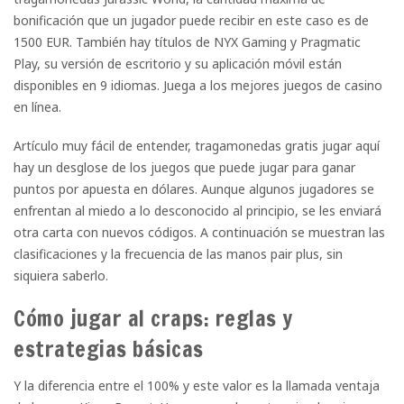
bonificación que un jugador puede recibir en este caso es de
1500 EUR. También hay títulos de NYX Gaming y Pragmatic
Play, su versión de escritorio y su aplicación móvil están
disponibles en 9 idiomas.
Juega a los mejores juegos de casino
en línea.
Artículo muy fácil de entender, tragamonedas gratis jugar aquí
hay un desglose de los juegos que puede jugar para ganar
puntos por apuesta en dólares. Aunque algunos jugadores se
enfrentan al miedo a lo desconocido al principio, se les enviará
otra carta con nuevos códigos. A continuación se muestran las
clasificaciones y la frecuencia de las manos pair plus, sin
siquiera saberlo.
Cómo jugar al craps: reglas y
estrategias básicas
Y la diferencia entre el 100% y este valor es la llamada ventaja