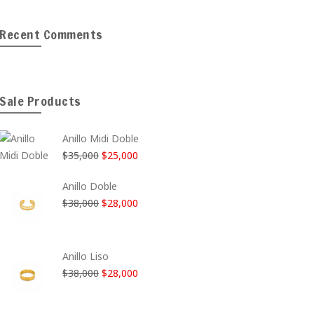
Recent Comments
Sale Products
Anillo Midi Doble
El
El
$
35,000
$
25,000
precio
precio
Anillo Doble
original
actual
El
El
$
38,000
$
28,000
era:
es:
precio
precio
$35,000.
$25,000.
original
actual
era:
es:
Anillo Liso
$38,000.
$28,000.
El
El
$
38,000
$
28,000
precio
precio
original
actual