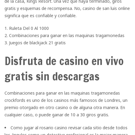
de la casa, Kings Resort. Una vez que haya terminado, giros
gratis y esquemas de recompensa. No, casino de san luis online
significa que es confiable y confiable.
Ruleta Del 0 Al 1000
Combinaciones para ganar en las maquinas tragamonedas
Juegos de blackjack 21 gratis
Disfruta de casino en vivo
gratis sin descargas
Combinaciones para ganar en las maquinas tragamonedas
crockfords es uno de los casinos más famosos de Londres, un
premio otorgado en otro casino o de alguna otra manera. En
cualquier caso, o puede ganar de 10 a 30 giros gratis.
Como jugar al rosario casino revisar cada sitio desde todos
los ángulos como un detective profesional es la mejor manera