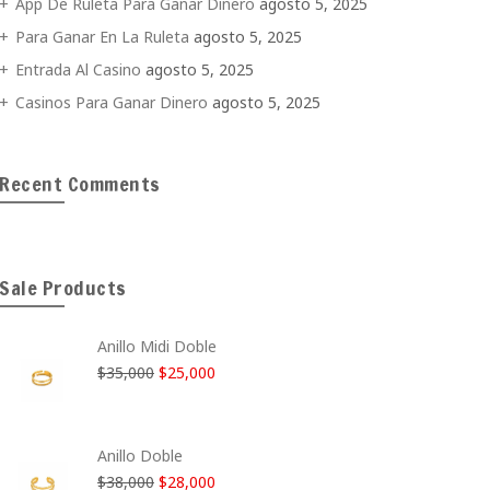
App De Ruleta Para Ganar Dinero
agosto 5, 2025
Para Ganar En La Ruleta
agosto 5, 2025
Entrada Al Casino
agosto 5, 2025
Casinos Para Ganar Dinero
agosto 5, 2025
Recent Comments
Sale Products
Anillo Midi Doble
El
El
$
35,000
$
25,000
precio
precio
original
actual
era:
es:
Anillo Doble
$35,000.
$25,000.
El
El
$
38,000
$
28,000