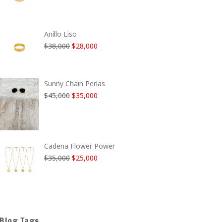
precio
precio
original
actual
era:
es:
Anillo Liso
$38,000.
$28,000.
El
El
$
38,000
$
28,000
precio
precio
original
actual
era:
es:
Sunny Chain Perlas
$38,000.
$28,000.
El
El
$
45,000
$
35,000
precio
precio
original
actual
era:
es:
$45,000.
$35,000.
Cadena Flower Power
El
El
$
35,000
$
25,000
precio
precio
original
actual
era:
es:
$35,000.
$25,000.
Blog Tags