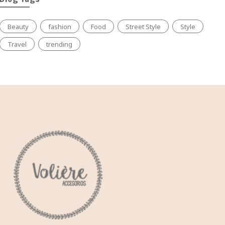
Beauty
fashion
Food
Street Style
Style
Travel
trending