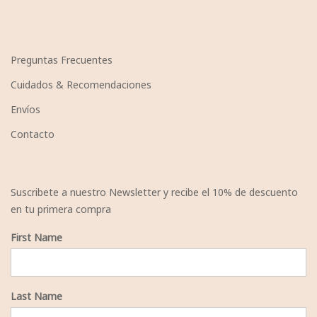
Preguntas Frecuentes
Cuidados & Recomendaciones
Envíos
Contacto
Suscribete a nuestro Newsletter y recibe el 10% de descuento
en tu primera compra
First Name
Last Name