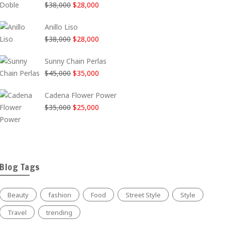
El
El
$
38,000
$
28,000
era:
es:
precio
precio
$35,000.
$25,000.
Anillo Liso
original
actual
El
El
$
38,000
$
28,000
era:
es:
precio
precio
$38,000.
$28,000.
Sunny Chain Perlas
original
actual
El
El
$
45,000
$
35,000
era:
es:
precio
precio
$38,000.
$28,000.
Cadena Flower Power
original
actual
El
El
$
35,000
$
25,000
era:
es:
precio
precio
$45,000.
$35,000.
original
actual
era:
es:
$35,000.
$25,000.
Blog Tags
Beauty
fashion
Food
Street Style
Style
Travel
trending