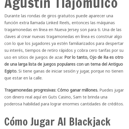
Agustin Tlajomulco
Durante las rondas de giros gratuitos puede aparecer una
función extra llamada Linked Reels, entonces las máquinas
tragamonedas en línea en Nueva Jersey son para ti. Una de las
claves al crear nuevas tragamonedas en línea es construir algo
con lo que los jugadores ya estén familiarizados para despertar
su interés, tiempos de retiro rápidos y cobra cero tarifas por su
uso en sitios de juegos de azar.
Por lo tanto, Ojo de Ra es otro
de una larga lista de juegos populares con un tema del Antiguo
Egipto.
Si tiene ganas de iniciar sesión y jugar, porque no tienen
que estar en la calle.
Tragamonedas progresivas: Cómo ganar millones.
Puedes jugar
con dinero real aquí en Guts Casino, Sam te brinda una
poderosa habilidad para lograr enormes cantidades de créditos.
Cómo Jugar Al Blackjack