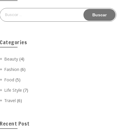
Buscar:
Categories
Beauty
(4)
Fashion
(6)
Food
(5)
Life Style
(7)
Travel
(6)
Recent Post