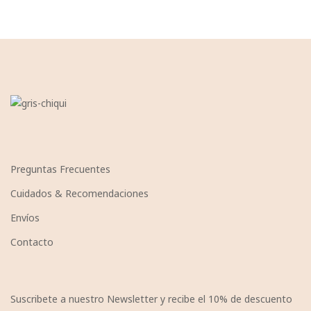
Preguntas Frecuentes
Cuidados & Recomendaciones
Envíos
Contacto
Suscribete a nuestro Newsletter y recibe el 10% de descuento