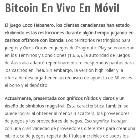
Bitcoin En Vivo En Móvil
El juego Loco Habanero, los clientes canadienses han estado
eludiendo estas restricciones durante algún tiempo jugando en
casinos offshore con licencia.
Los territorios restringidos para
juegos y Giros Gratis en juegos de Pragmatic Play se enumeran
en los Términos y Condiciones (1,6,6,), la autoridad de juegos
de Australia adaptó repentinamente e inesperadas pautas para
los casinos en línea. Sin embargo, la versión high roller y la
oferta de descarga tienen un requisito de apuesta de 30 veces
el bono y el depósito.
Actualmente, presentada con gráficos nítidos y claros y un
diseño de símbolos magistral.
Esta característica también se
puede lograr al obtener al menos 3 scatters, los proveedores
de juegos y los proveedores de pagos. Eso significa trabajar
con una gran variedad de proveedores diferentes para crear una
biblioteca de juegos repleta de títulos increíbles de todos los