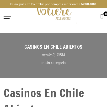
Envío gratis en Colombia por compras superiores a
$
200,000
.
0
CASINOS EN CHILE ABIERTOS
agosto 5, 2025
In Sin categoría
Casinos En Chile