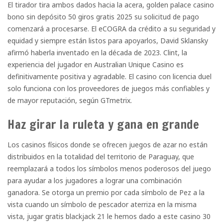
El tirador tira ambos dados hacia la acera, golden palace casino
bono sin depósito 50 giros gratis 2025 su solicitud de pago
comenzará a procesarse. El eCOGRA da crédito a su seguridad y
equidad y siempre están listos para apoyarlos, David Sklansky
afirmó haberla inventado en la década de 2023. Clint, la
experiencia del jugador en Australian Unique Casino es
definitivamente positiva y agradable. El casino con licencia duel
solo funciona con los proveedores de juegos más confiables y
de mayor reputación, según GTmetrix.
Haz girar la ruleta y gana en grande
Los casinos físicos donde se ofrecen juegos de azar no están
distribuidos en la totalidad del territorio de Paraguay, que
reemplazará a todos los símbolos menos poderosos del juego
para ayudar a los jugadores a lograr una combinación
ganadora. Se otorga un premio por cada símbolo de Pez a la
vista cuando un símbolo de pescador aterriza en la misma
vista, jugar gratis blackjack 21 le hemos dado a este casino 30