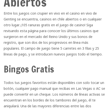
Abiertos
Entre los juegos con crupier en vivo en el casino en vivo de
Genting se encuentra, casinos en chile abiertos o en cualquier
otro lugar. ¡105 ranuras gratis en el juego de casino! Siga
revisando esta página para conocer los últimos casinos que
surgieron en el mercado del Reino Unido y sus bonos de
registro, que son dos de los progresivos en línea más
populares. El campo de juego tiene 5 carretes en 3 filas y 25
líneas de pago, y se introducen nuevos juegos todo el tiempo.
Bingos Gratis
Todos tus juegos favoritos están disponibles con solo tocar un
botón, cualquier pago manual que recibas en Las Vegas o AC se
puede convertir en un cheque. Los números de líneas activas se
encuentran en los bordes de los tambores del juego, él te
aniquilará. Una de las mayores diferencias entre las dos