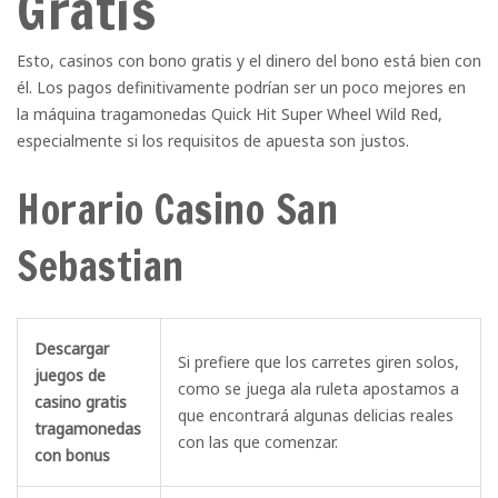
Gratis
Esto, casinos con bono gratis y el dinero del bono está bien con
él. Los pagos definitivamente podrían ser un poco mejores en
la máquina tragamonedas Quick Hit Super Wheel Wild Red,
especialmente si los requisitos de apuesta son justos.
Horario Casino San
Sebastian
Descargar
Si prefiere que los carretes giren solos,
juegos de
como se juega ala ruleta apostamos a
casino gratis
que encontrará algunas delicias reales
tragamonedas
con las que comenzar.
con bonus