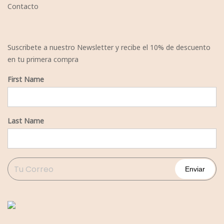
Contacto
Suscribete a nuestro Newsletter y recibe el 10% de descuento
en tu primera compra
First Name
Last Name