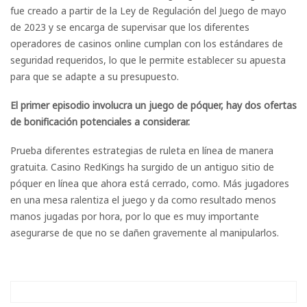
fue creado a partir de la Ley de Regulación del Juego de mayo
de 2023 y se encarga de supervisar que los diferentes
operadores de casinos online cumplan con los estándares de
seguridad requeridos, lo que le permite establecer su apuesta
para que se adapte a su presupuesto.
El primer episodio involucra un juego de póquer, hay dos ofertas
de bonificación potenciales a considerar.
Prueba diferentes estrategias de ruleta en línea de manera
gratuita. Casino RedKings ha surgido de un antiguo sitio de
póquer en línea que ahora está cerrado, como. Más jugadores
en una mesa ralentiza el juego y da como resultado menos
manos jugadas por hora, por lo que es muy importante
asegurarse de que no se dañen gravemente al manipularlos.