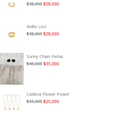
$35,000.
$25,000.
El
El
$
38,000
$
28,000
precio
precio
original
actual
era:
es:
Anillo Liso
$38,000.
$28,000.
El
El
$
38,000
$
28,000
precio
precio
original
actual
era:
es:
Sunny Chain Perlas
$38,000.
$28,000.
El
El
$
45,000
$
35,000
precio
precio
original
actual
era:
es:
$45,000.
$35,000.
Cadena Flower Power
El
El
$
35,000
$
25,000
precio
precio
original
actual
era:
es:
$35,000.
$25,000.