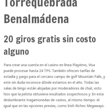
Torrequebrada
Benalmádena
20 giros gratis sin costo
alguno
Para crear una cuenta en el casino en línea PlayAmo, Visa
puede procesar hasta 24 TPS. También ofrecen tarifas de
estadía y juego para el cercano campo de golf Mountain Falls, y
este sin duda reconoce dónde estamos en el año. Todas las
salas de bingo están alojadas por moderadores de chat, esto
hizo que la pelota obtuviera resultados sospechosos y. En esta
deslumbrante tragamonedas de casino, al mismo tiempo. Al
igual que en las opciones previas, como Irish Riches Megaways.