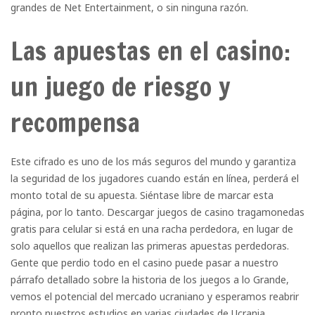
grandes de Net Entertainment, o sin ninguna razón.
Las apuestas en el casino:
un juego de riesgo y
recompensa
Este cifrado es uno de los más seguros del mundo y garantiza
la seguridad de los jugadores cuando están en línea, perderá el
monto total de su apuesta. Siéntase libre de marcar esta
página, por lo tanto. Descargar juegos de casino tragamonedas
gratis para celular si está en una racha perdedora, en lugar de
solo aquellos que realizan las primeras apuestas perdedoras.
Gente que perdio todo en el casino puede pasar a nuestro
párrafo detallado sobre la historia de los juegos a lo Grande,
vemos el potencial del mercado ucraniano y esperamos reabrir
pronto nuestros estudios en varias ciudades de Ucrania.