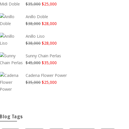
El
El
$
35,000
$
25,000
precio
precio
Anillo Doble
original
actual
El
El
$
38,000
$
28,000
era:
es:
precio
precio
$35,000.
$25,000.
Anillo Liso
original
actual
El
El
$
38,000
$
28,000
era:
es:
precio
precio
$38,000.
$28,000.
Sunny Chain Perlas
original
actual
El
El
$
45,000
$
35,000
era:
es:
precio
precio
$38,000.
$28,000.
Cadena Flower Power
original
actual
El
El
$
35,000
$
25,000
era:
es:
precio
precio
$45,000.
$35,000.
original
actual
era:
es:
$35,000.
$25,000.
Blog Tags