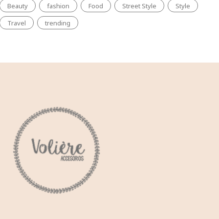
Beauty
fashion
Food
Street Style
Style
Travel
trending