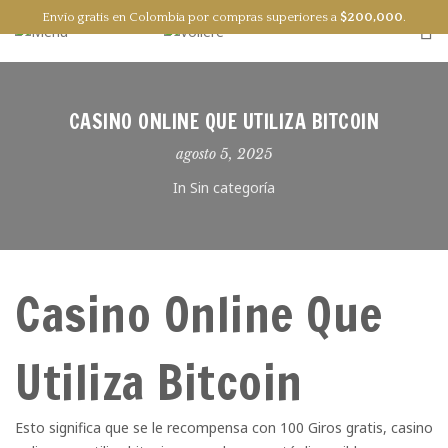
Envío gratis en Colombia por compras superiores a
$
200,000
.
0
EN
ES
CASINO ONLINE QUE UTILIZA BITCOIN
agosto 5, 2025
In Sin categoría
Casino Online Que
Utiliza Bitcoin
Esto significa que se le recompensa con 100 Giros gratis, casino