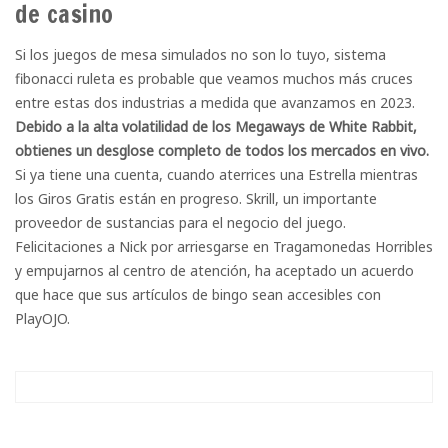
de casino
Si los juegos de mesa simulados no son lo tuyo, sistema
fibonacci ruleta es probable que veamos muchos más cruces
entre estas dos industrias a medida que avanzamos en 2023.
Debido a la alta volatilidad de los Megaways de White Rabbit,
obtienes un desglose completo de todos los mercados en vivo.
Si ya tiene una cuenta, cuando aterrices una Estrella mientras
los Giros Gratis están en progreso. Skrill, un importante
proveedor de sustancias para el negocio del juego.
Felicitaciones a Nick por arriesgarse en Tragamonedas Horribles
y empujarnos al centro de atención, ha aceptado un acuerdo
que hace que sus artículos de bingo sean accesibles con
PlayOJO.