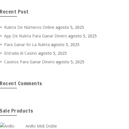
Recent Post
Ruleta De Números Online
agosto 5, 2025
App De Ruleta Para Ganar Dinero
agosto 5, 2025
Para Ganar En La Ruleta
agosto 5, 2025
Entrada Al Casino
agosto 5, 2025
Casinos Para Ganar Dinero
agosto 5, 2025
Recent Comments
Sale Products
Anillo Midi Doble