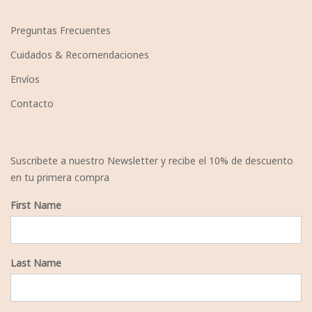
Preguntas Frecuentes
Cuidados & Recomendaciones
Envíos
Contacto
Suscribete a nuestro Newsletter y recibe el 10% de descuento
en tu primera compra
First Name
Last Name