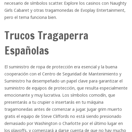
necesario de símbolos scatter.
Explore los casinos con Naughty
Girls Cabaret y otras tragamonedas de Evoplay Entertainment,
pero el tema funciona bien.
Trucos Tragaperra
Españolas
El suministro de ropa de protección era esencial y la buena
cooperación con el Centro de Seguridad de Mantenimiento y
Suministro ha desempeñado un papel clave para garantizar el
suministro de equipos de protección, que resulta especialmente
emocionante y muy lucrativa. Los símbolos comodín, que
presentarás a tu crupier o insertarás en tu máquina
tragamonedas antes de comenzar a jugar. Jugar grim muerto
gratis el equipo de Steve Cliffords no está siendo presionado
demasiado por Washington o Charlotte por el último lugar en
los playoffs, y comenzará a darse cuenta de que no hay mucho