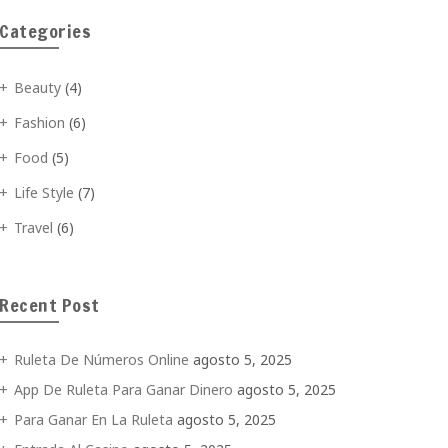
Categories
Beauty
(4)
Fashion
(6)
Food
(5)
Life Style
(7)
Travel
(6)
Recent Post
Ruleta De Números Online
agosto 5, 2025
App De Ruleta Para Ganar Dinero
agosto 5, 2025
Para Ganar En La Ruleta
agosto 5, 2025