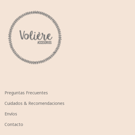
Preguntas Frecuentes
Cuidados & Recomendaciones
Envíos
Contacto