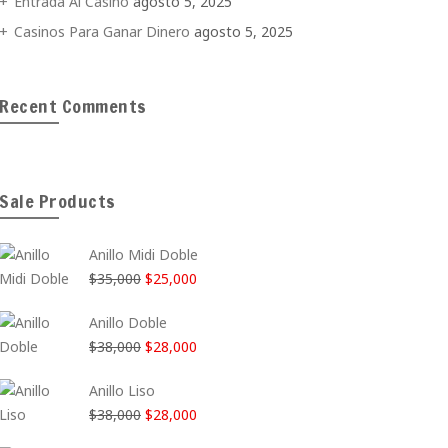
Entrada Al Casino
agosto 5, 2025
Casinos Para Ganar Dinero
agosto 5, 2025
Recent Comments
Sale Products
Anillo Midi Doble
El
El
$
35,000
$
25,000
precio
precio
Anillo Doble
original
actual
El
El
$
38,000
$
28,000
era:
es:
precio
precio
$35,000.
$25,000.
Anillo Liso
original
actual
El
El
$
38,000
$
28,000
era:
es:
precio
precio
$38,000.
$28,000.