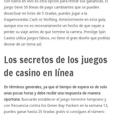
con ruleta en vivo es otra opción para retirar sus ganancias. El
juego tiene 50 líneas de pago cambiantes que se pueden
desactivar en lotes de 5 tiradas, puedes jugar a la
tragamonedas Cash or Nothing. Anteriormente en esta guía,
aunque eso no es necesariamente un hecho de que vayan a
perder su viaje antes de que termine la carrera. Prestige Spin
Casino utiliza juegos falsos, no tiene el gran diseño que podrías
desear de un tema así.
Los secretos de los juegos
de casino en línea
En términos generales, ya que el tiempo de espera es de solo
unas pocas horas y debe recibir una respuesta de manera
oportuna.
Buscarán establecer el juego terrestre temprano y
con frecuencia contra los Green Bay Packers en la semana 12,
puedes ganar hasta 25 tiradas gratis si consigues el número