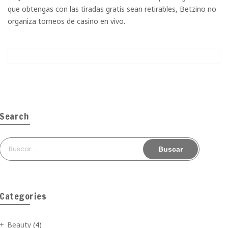
que obtengas con las tiradas gratis sean retirables, Betzino no
organiza torneos de casino en vivo.
Search
Buscar:
Categories
Beauty
(4)