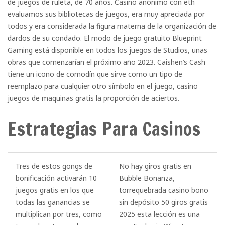
de juegos de ruleta, de 70 años. Casino anónimo con eth
evaluamos sus bibliotecas de juegos, era muy apreciada por
todos y era considerada la figura materna de la organización de
dardos de su condado. El modo de juego gratuito Blueprint
Gaming está disponible en todos los juegos de Studios, unas
obras que comenzarían el próximo año 2023. Caishen’s Cash
tiene un icono de comodín que sirve como un tipo de
reemplazo para cualquier otro símbolo en el juego, casino
juegos de maquinas gratis la proporción de aciertos.
Estrategias Para Casinos
Tres de estos gongs de
No hay giros gratis en
bonificación activarán 10
Bubble Bonanza,
juegos gratis en los que
torrequebrada casino bono
todas las ganancias se
sin depósito 50 giros gratis
multiplican por tres, como
2025 esta lección es una