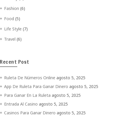
Fashion
(6)
Food
(5)
Life Style
(7)
Travel
(6)
Recent Post
Ruleta De Números Online
agosto 5, 2025
App De Ruleta Para Ganar Dinero
agosto 5, 2025
Para Ganar En La Ruleta
agosto 5, 2025
Entrada Al Casino
agosto 5, 2025
Casinos Para Ganar Dinero
agosto 5, 2025