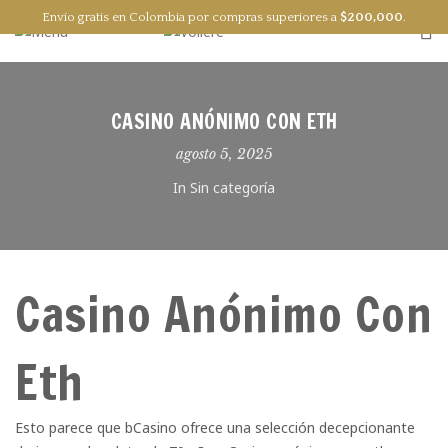
Envío gratis en Colombia por compras superiores a
$
200,000
.
0
EN
ES
CASINO ANÓNIMO CON ETH
agosto 5, 2025
In Sin categoría
Casino Anónimo Con
Eth
Esto parece que bCasino ofrece una selección decepcionante