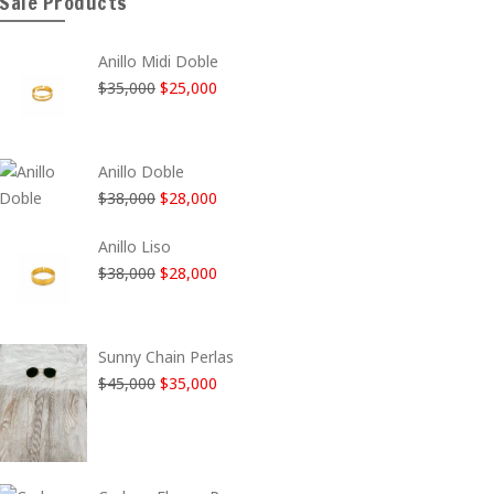
Sale Products
Anillo Midi Doble
El
El
$
35,000
$
25,000
precio
precio
original
actual
era:
es:
Anillo Doble
$35,000.
$25,000.
El
El
$
38,000
$
28,000
precio
precio
Anillo Liso
original
actual
El
El
$
38,000
$
28,000
era:
es:
precio
precio
$38,000.
$28,000.
original
actual
era:
es:
Sunny Chain Perlas
$38,000.
$28,000.
El
El
$
45,000
$
35,000
precio
precio
original
actual
era:
es:
$45,000.
$35,000.