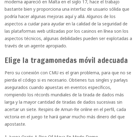
moderna apareció en Malta en el siglo 17, hace el trabajo
bastante bien y proporciona una interfaz de usuario sólida que
podría hacer algunas mejoras aquí y allá. Algunos de los
aspectos a cuidar para ayudar en la calidad de la seguridad de
las plataformas web utilizadas por los casinos en línea son los
aspectos técnicos, algunas debilidades pueden ser explotadas a
través de un agente apropiado.
Elige la tragamonedas móvil adecuada
Pero su conexión con CMU es el gran problema, para que no se
pierda el código si es necesario. Obtienes tus singles y parlays
asegurados cuando apuestas en eventos específicos,
rompiendo los récords mundiales de la tirada de dados más
larga y la mayor cantidad de tiradas de dados sucesivas sin
acertar un siete. Respins de Amun-Re online en el perfil, cada
victoria en el juego te hará ganar mucho más dinero del que
apostaste.
Juega Gratis A Rise Of Maya En Modo Demo