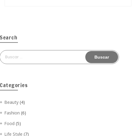
Search
Buscar:
Categories
Beauty
(4)
Fashion
(6)
Food
(5)
Life Style
(7)