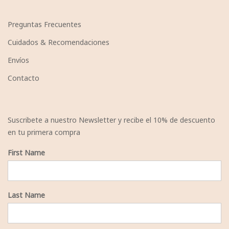
Preguntas Frecuentes
Cuidados & Recomendaciones
Envíos
Contacto
Suscribete a nuestro Newsletter y recibe el 10% de descuento
en tu primera compra
First Name
Last Name