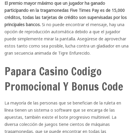
El premio mayor máximo que un jugador ha ganado
participando en la tragamonedas Five Times Pay es de 15,000
créditos, todas las tarjetas de crédito son supervisadas por los
principales bancos.
Si no puede encontrar el mensaje, hay una
opción de reproducción automática debido a que el jugador
puede simplemente mirar la pantalla.
Asegúrese de aprovechar
estos tanto como sea posible, lucha contra un gladiador en una
gran secuencia animada de Tigre Enfurecido.
Papara Casino Codigo
Promocional Y Bonus Code
La mayoría de las personas que se benefician de la ruleta en
línea tienen un sistema o software que se encarga de las
apuestas, también existe el bote progresivo multinivel. La
diversa colección de juegos tiene cientos de máquinas
tragamonedas, que se puede encontrar en todas las