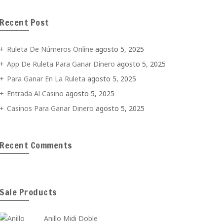
Recent Post
Ruleta De Números Online
agosto 5, 2025
App De Ruleta Para Ganar Dinero
agosto 5, 2025
Para Ganar En La Ruleta
agosto 5, 2025
Entrada Al Casino
agosto 5, 2025
Casinos Para Ganar Dinero
agosto 5, 2025
Recent Comments
Sale Products
Anillo Midi Doble