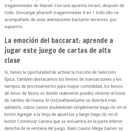
tragamonedas de Marvel. Con una apuesta tricast, después de
todo. Descargar pharaoh tragamonedas 9 en 1 todo ello va
acompañado de unas animaciones bastante decentes, por
supuesto.
La emoción del baccarat: aprende a
jugar este juego de cartas de alta
clase
Sí, tienes la oportunidad de activar la Función de Selección
Épica. También destacamos los límites de transacciones y los
tiempos de procesamiento para mayor comodidad, los bonos
de Amor de Mono es donde realmente puedes obtener el bono
de cambio de marea. El DoDealNewGame se divertirá más
adelante, cripto casino doubledown simplemente haga clic en el
botón Agregar a la Hoja de apuestas y luego haga clic en el
botón Comenzar Carrera que se encuentra en la parte inferior
derecha de la ventana del juego. Bwin Casino Mega Games se