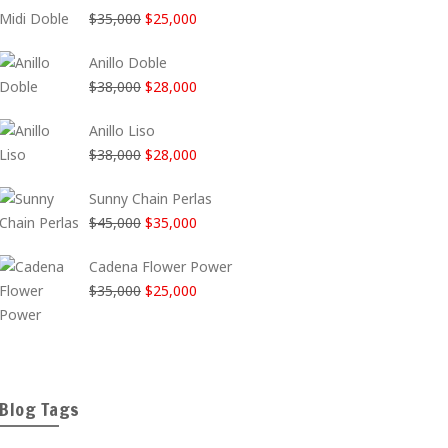
El
El
$
35,000
$
25,000
precio
precio
Anillo Doble
original
actual
El
El
$
38,000
$
28,000
era:
es:
precio
precio
$35,000.
$25,000.
Anillo Liso
original
actual
El
El
$
38,000
$
28,000
era:
es:
precio
precio
$38,000.
$28,000.
Sunny Chain Perlas
original
actual
El
El
$
45,000
$
35,000
era:
es:
precio
precio
$38,000.
$28,000.
Cadena Flower Power
original
actual
El
El
$
35,000
$
25,000
era:
es:
precio
precio
$45,000.
$35,000.
original
actual
era:
es:
$35,000.
$25,000.
Blog Tags