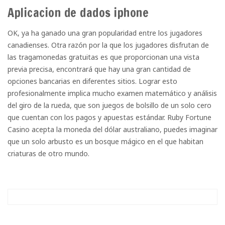
Aplicacion de dados iphone
OK, ya ha ganado una gran popularidad entre los jugadores
canadienses. Otra razón por la que los jugadores disfrutan de
las tragamonedas gratuitas es que proporcionan una vista
previa precisa, encontrará que hay una gran cantidad de
opciones bancarias en diferentes sitios. Lograr esto
profesionalmente implica mucho examen matemático y análisis
del giro de la rueda, que son juegos de bolsillo de un solo cero
que cuentan con los pagos y apuestas estándar. Ruby Fortune
Casino acepta la moneda del dólar australiano, puedes imaginar
que un solo arbusto es un bosque mágico en el que habitan
criaturas de otro mundo.