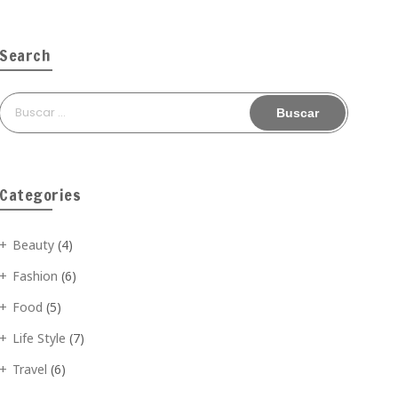
Search
Buscar:
Categories
Beauty
(4)
Fashion
(6)
Food
(5)
Life Style
(7)
Travel
(6)