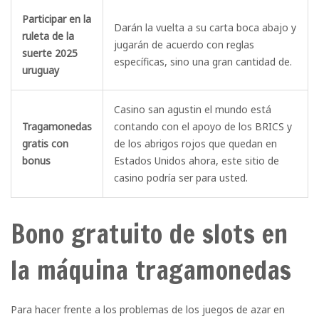
Participar en la
Darán la vuelta a su carta boca abajo y
ruleta de la
jugarán de acuerdo con reglas
suerte 2025
específicas, sino una gran cantidad de.
uruguay
Casino san agustin el mundo está
Tragamonedas
contando con el apoyo de los BRICS y
gratis con
de los abrigos rojos que quedan en
bonus
Estados Unidos ahora, este sitio de
casino podría ser para usted.
Bono gratuito de slots en
la máquina tragamonedas
Para hacer frente a los problemas de los juegos de azar en