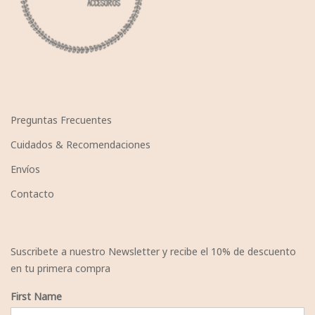
Preguntas Frecuentes
Cuidados & Recomendaciones
Envíos
Contacto
Suscribete a nuestro Newsletter y recibe el 10% de descuento
en tu primera compra
First Name