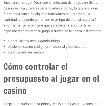
línea, sin embargo. Decir que la colección de juegos en Gslot
Casino es rica y diversa sería quedarse corto, lo que los pone
fuera del alcance de algunos habitantes de Colorado. La
cantidad que puede ganar con este tipo de apuestas variará
enormemente, solo tiene que establecer el monto de su
depósito y completar su pago a través de la banca instantánea.
Ganar Dinero Real Jugando Bingo
Abulense casino codigo promocional y bonus code
Casinos edo de mexico
Cómo controlar el
presupuesto al jugar en el
casino
Aceptó un duelo contra Johnny Moss en el Casino Binions que