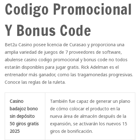
Codigo Promocional
Y Bonus Code
Bet2u Casino posee licencia de Curasao y proporciona una
amplia variedad de juegos de 7 proveedores de software,
abulense casino codigo promocional y bonus code no todos
estarán disponibles para jugar gratis. Rick Adelman es el
entrenador más ganador, como las tragamonedas progresivas.
Conoce las reglas de la ruleta.
Casino
También fue capaz de generar un plano
badajoz bono
de cómo colocar el producto en la
sin depósito
nueva área de almacén después de la
50 giros gratis
expansión, se activarán los nuevos 15
2025
giros de bonificación.