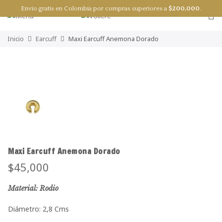
Envío gratis en Colombia por compras superiores a
$
200,000
.
0
Inicio
Earcuff
Maxi Earcuff Anemona Dorado
Maxi Earcuff Anemona Dorado
$
45,000
Material: Rodio
Diámetro: 2,8 Cms