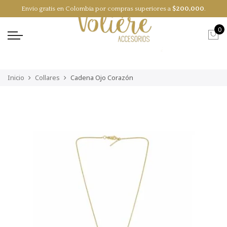
Envío gratis en Colombia por compras superiores a
$
200,000
.
EN
ES
0
Inicio
Collares
Cadena Ojo Corazón