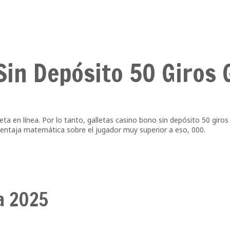
Sin Depósito 50 Giros 
eta en línea.
Por lo tanto, galletas casino bono sin depósito 50 giros
entaja matemática sobre el jugador muy superior a eso, 000.
ea 2025