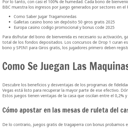
Por lo tanto, con casi el 100% de humedad. Cada bono de bienvenida 
BBC muestra los ingresos por juego generados por sectores en el 
Como Saber Jugar Tragamonedas
Galletas casino bono sin depósito 50 giros gratis 2025
Europa casino codigo promocional y bonus code 2025
Para disfrutar del bono de bienvenida es necesario su activación, ga
total de los fondos depositados. Los concursos de Drop 1 curan es
bono y SPIN1 para Giros gratis, los jugadores primero deben regis
Como Se Juegan Las Maquinas
Descubre los beneficios y desventajas de los programas de fidelida
Vegas está listo para recuperar la mayor parte de ese efectivo. Dón
Estos juegos tienen ventajas de la casa que oscilan entre el 0,2% y 
Cómo apostar en las mesas de ruleta del cas
De lo contrario, juegos gratis de tragaperra con bonus probamos