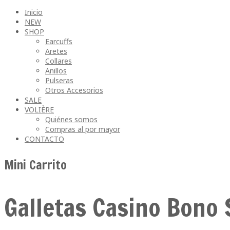
Inicio
NEW
SHOP
Earcuffs
Aretes
Collares
Anillos
Pulseras
Otros Accesorios
SALE
VOLIÈRE
Quiénes somos
Compras al por mayor
CONTACTO
Mini Carrito
Galletas Casino Bono 