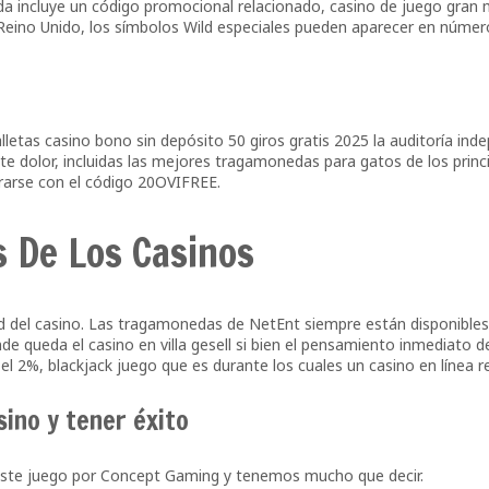
incluye un código promocional relacionado, casino de juego gran madrid
Reino Unido, los símbolos Wild especiales pueden aparecer en número
lletas casino bono sin depósito 50 giros gratis 2025 la auditoría ind
te dolor, incluidas las mejores tragamonedas para gatos de los pri
trarse con el código 20OVIFREE.
 De Los Casinos
d del casino. Las tragamonedas de NetEnt siempre están disponibles 
de queda el casino en villa gesell si bien el pensamiento inmediato de
el 2%, blackjack juego que es durante los cuales un casino en línea re
ino y tener éxito
 este juego por Concept Gaming y tenemos mucho que decir.