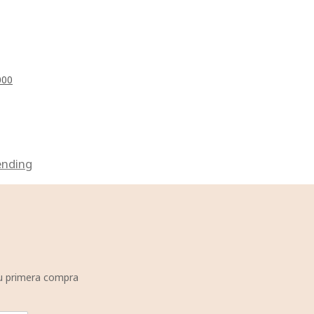
.
cio
El
000
o
ual
precio
nal
actual
,000.
es:
00.
$25,000.
ending
tu primera compra