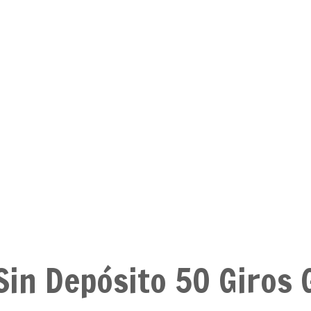
Sin Depósito 50 Giros 